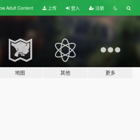
ow Adult
Content
上传
登入
注册
地图
其他
更多