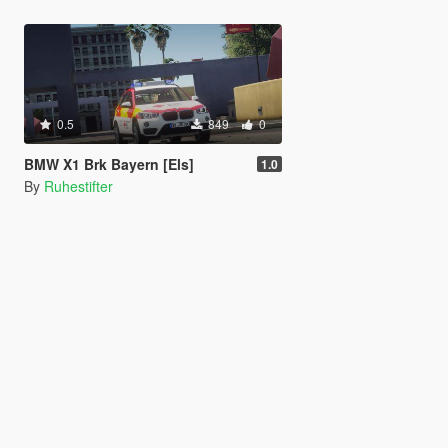
0.5
849
0
BMW X1 Brk Bayern [Els]
1.0
By
Ruhestifter