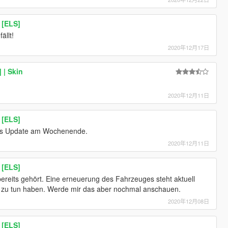
 [ELS]
ällt!
2020年12月17日
 | Skin
2020年12月11日
 [ELS]
as Update am Wochenende.
2020年12月11日
 [ELS]
ereits gehört. Eine erneuerung des Fahrzeuges steht aktuell
iel zu tun haben. Werde mir das aber nochmal anschauen.
2020年12月08日
 [ELS]