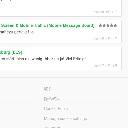
2020年12月08日
creen & Mobile Traffic (Mobile Message Board)
nahezu perfekt ! :o
2020年11月17日
burg [ELS]
n stört mich ein wenig. Aber na ja! Viel Erflolg!
2020年11月11日
联系
隐私政策
Cookie Policy
Manage cookie settings