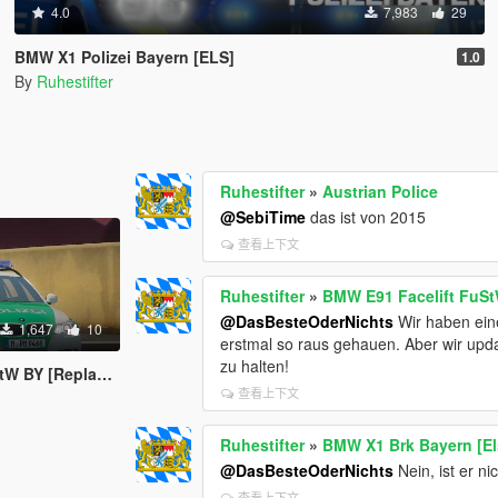
4.0
7,983
29
BMW X1 Polizei Bayern [ELS]
1.0
By
Ruhestifter
Ruhestifter
»
Austrian Police
@SebiTime
das ist von 2015
查看上下文
Ruhestifter
»
BMW E91 Facelift FuSt
@DasBesteOderNichts
Wir haben eine
1,647
10
erstmal so raus gehauen. Aber wir upd
zu halten!
 [Replace | ELS]
查看上下文
Ruhestifter
»
BMW X1 Brk Bayern [El
@DasBesteOderNichts
Nein, ist er nic
查看上下文