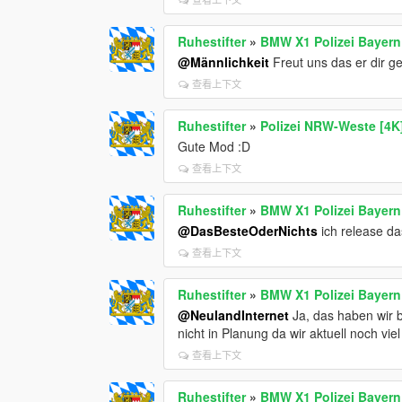
Ruhestifter
»
BMW X1 Polizei Bayern
@Männlichkeit
Freut uns das er dir gef
查看上下文
Ruhestifter
»
Polizei NRW-Weste [4K]
Gute Mod :D
查看上下文
Ruhestifter
»
BMW X1 Polizei Bayern
@DasBesteOderNichts
ich release d
查看上下文
Ruhestifter
»
BMW X1 Polizei Bayern
@NeulandInternet
Ja, das haben wir b
nicht in Planung da wir aktuell noch v
查看上下文
Ruhestifter
»
BMW X1 Polizei Bayern