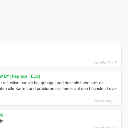
2021年01月03日
W BY [Replace | ELS]
 reflection nur sie hat gebuggt und deshalb haben wir es
aten alle Karren und probieren sie immer auf den höchsten Level
2020年12月23日
s]
ht.
2020年12月22日