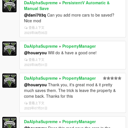
DaAlphaSupreme
»
PersistentV Automatic &
Manual Save
@dani703q
Can you add more cars to be saved?
Nice mod
查看上下文
2023年08月05日
DaAlphaSupreme
»
PropertyManager
@houaryou
Will do & have a good one!
查看上下文
2023年08月01日
DaAlphaSupreme
»
PropertyManager
@houaryou
Thank you, it's great mod & it pretty
much saves them. The trick is leave the property &
come back. Thanks for this
查看上下文
2023年07月31日
DaAlphaSupreme
»
PropertyManager