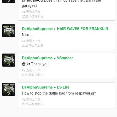
@houaryou
Does this mod save the cars in the
garages?
查看上下文
2023年07月31日
DaAlphaSupreme
»
HAIR WAVES FOR FRANKLIN
Nice...
查看上下文
2023年07月30日
DaAlphaSupreme
»
VStancer
@ikt
Thank you!
查看上下文
2023年07月30日
DaAlphaSupreme
»
LS Life
How to stop the duffle bag from respawning?
查看上下文
2023年07月30日