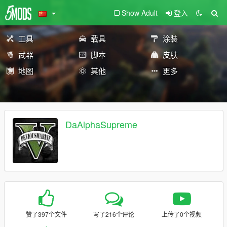
Show Adult
登入
工具
载具
涂装
武器
脚本
皮肤
地图
其他
更多
DaAlphaSupreme
赞了397个文件
写了216个评论
上传了0个视频