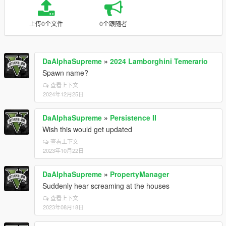
上传0个文件
0个跟随者
DaAlphaSupreme
»
2024 Lamborghini Temerario
Spawn name?
查看上下文
2024年12月25日
DaAlphaSupreme
»
Persistence II
Wish this would get updated
查看上下文
2023年10月22日
DaAlphaSupreme
»
PropertyManager
Suddenly hear screaming at the houses
查看上下文
2023年08月18日