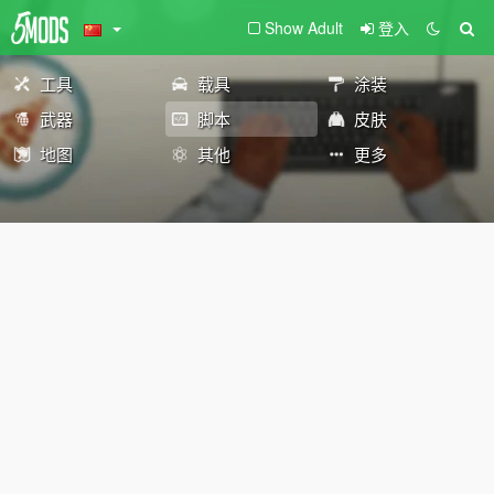
Show Adult
登入
工具
载具
涂装
武器
脚本
皮肤
地图
其他
更多