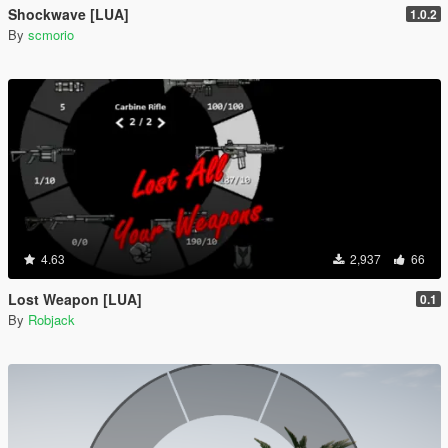
Shockwave [LUA]
1.0.2
By
scmorio
4.63
2,937
66
Lost Weapon [LUA]
0.1
By
Robjack