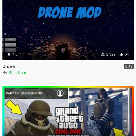
4.8
2,322
64
Drone
0.43
By
Starkilleur