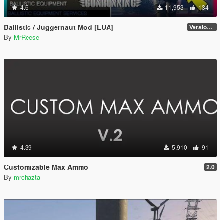
4.6
11,953
134
Ballistic / Juggernaut Mod [LUA]
Version 6.0
By
MrReese
4.39
5,910
91
Customizable Max Ammo
2.0
By
mrchazta