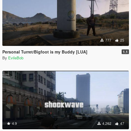
777
25
Personal Turret/Bigfoot is my Buddy [LUA]
1.1
By
EvileBob
4.9
4,262
47