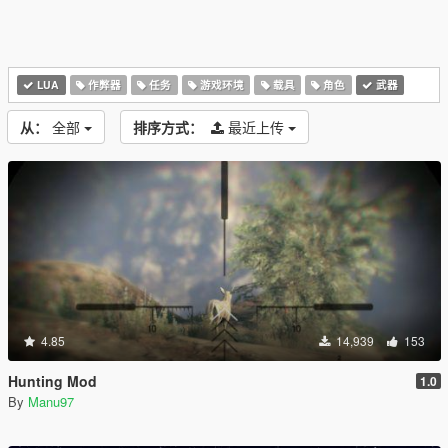
LUA
作弊器
任务
游戏环境
载具
角色
武器
从：
全部
排序方式：
最近上传
4.85
14,939
153
Hunting Mod
1.0
By
Manu97