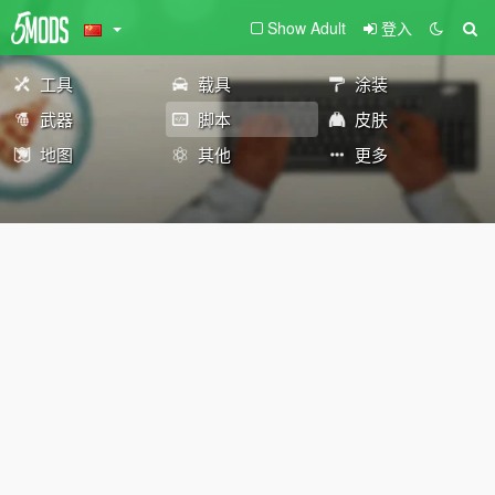
Show Adult
登入
工具
载具
涂装
武器
脚本
皮肤
地图
其他
更多