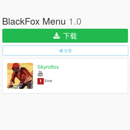
BlackFox Menu
1.0
下载
分享
Skyrolfox