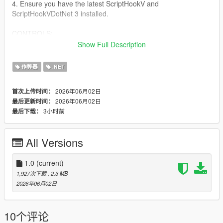
4. Ensure you have the latest ScriptHookV and
ScriptHookVDotNet 3 installed.
CONTROLS:
Show Full Description
Keyboard:
- Open/Close Menu: F5
作弊器
.NET
- Navigate: Arrow Keys or Numpad 8, 2, 4, 6
- Select: Enter or Numpad 5
2026年06月02日
首次上传时间：
- Back: Backspace
2026年06月02日
最后更新时间：
3小时前
最后下载：
Controller:
- Open/Close Menu: Hold LT and press X Square
- Navigate: D-Pad Up/Down
All Versions
- Select: A cross
- Back: B Circle
1.0
(current)
FEATURES:
1,927次下载
, 2.3 MB
- God Mode & Never Wanted
2026年06月02日
- Super Jump & Fast Run
- Custom Vehicle Spawner with Previews
- Interior Teleports (Michael's House, FIB, Casino, etc.)
10个评论
- Weapon Arsenal with full attachments