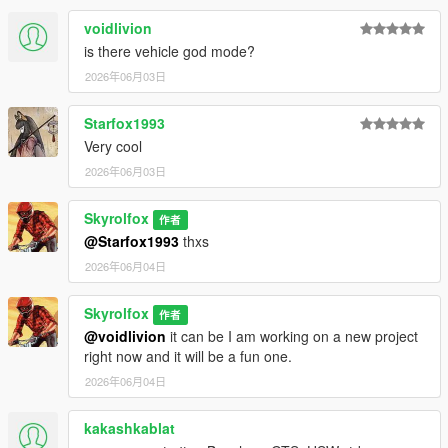
voidlivion
is there vehicle god mode?
2026年06月03日
Starfox1993
Very cool
2026年06月03日
Skyrolfox
作者
@Starfox1993
thxs
2026年06月04日
Skyrolfox
作者
@voidlivion
it can be I am working on a new project
right now and it will be a fun one.
2026年06月04日
kakashkablat