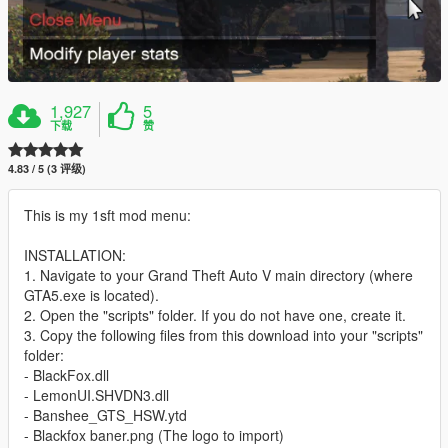
1,927
5
下载
赞
4.83 / 5 (3 评级)
This is my 1sft mod menu:
INSTALLATION:
1. Navigate to your Grand Theft Auto V main directory (where
GTA5.exe is located).
2. Open the "scripts" folder. If you do not have one, create it.
3. Copy the following files from this download into your "scripts"
folder:
- BlackFox.dll
- LemonUI.SHVDN3.dll
- Banshee_GTS_HSW.ytd
- Blackfox baner.png (The logo to import)