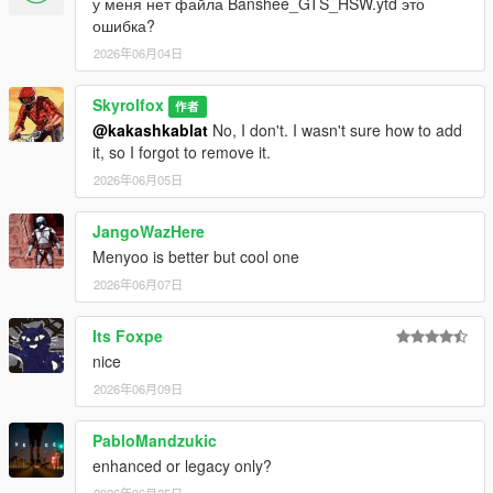
у меня нет файла Banshee_GTS_HSW.ytd это
ошибка?
2026年06月04日
Skyrolfox
作者
@kakashkablat
No, I don't. I wasn't sure how to add
it, so I forgot to remove it.
2026年06月05日
JangoWazHere
Menyoo is better but cool one
2026年06月07日
Its Foxpe
nice
2026年06月09日
PabloMandzukic
enhanced or legacy only?