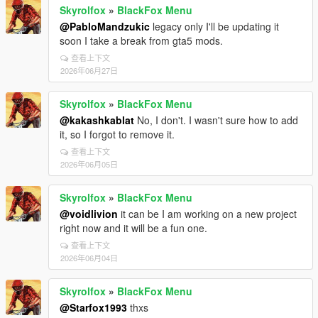
Skyrolfox
»
BlackFox Menu
@PabloMandzukic
legacy only I'll be updating it
soon I take a break from gta5 mods.
查看上下文
2026年06月27日
Skyrolfox
»
BlackFox Menu
@kakashkablat
No, I don't. I wasn't sure how to add
it, so I forgot to remove it.
查看上下文
2026年06月05日
Skyrolfox
»
BlackFox Menu
@voidlivion
it can be I am working on a new project
right now and it will be a fun one.
查看上下文
2026年06月04日
Skyrolfox
»
BlackFox Menu
@Starfox1993
thxs