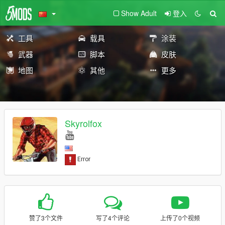
Show Adult
登入
工具
载具
涂装
武器
脚本
皮肤
地图
其他
更多
Skyrolfox
赞了3个文件
写了4个评论
上传了0个视频