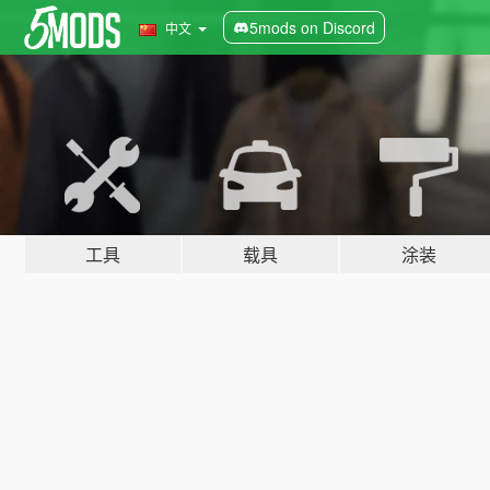
5mods on Discord
中文
工具
载具
涂装