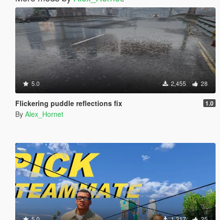
5.0
2,455
28
Flickering puddle reflections fix
1.0
By
Alex_Hornet
5.0
1,317
25