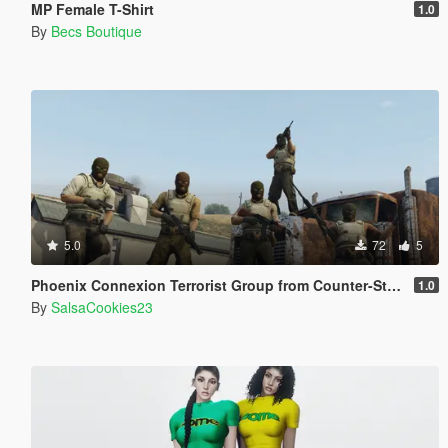
MP Female T-Shirt
1.0
By
Becs Boutique
5.0
72
5
Phoenix Connexion Terrorist Group from Counter-Strike: Global Offensive (Shattered Web + Broken Fang skins included)
1.0
By
SalsaCookies23