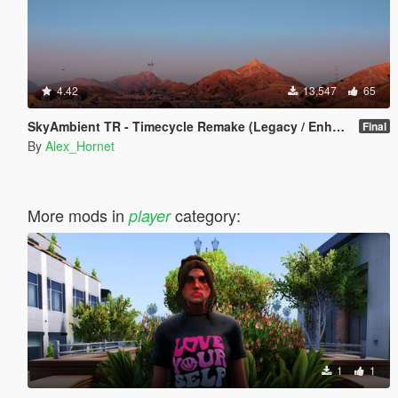
4.42
13,547
65
SkyAmbient TR - Timecycle Remake (Legacy / Enhanced)
Final
By
Alex_Hornet
More mods in
category:
player
1
1