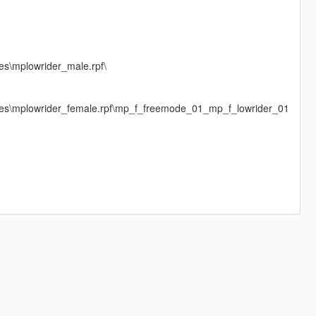
es\mplowrider_male.rpf\
ages\mplowrider_female.rpf\mp_f_freemode_01_mp_f_lowrider_01