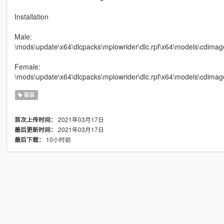
Installation
Male:
\mods\update\x64\dlcpacks\mplowrider\dlc.rpf\x64\models\cdimag
Female:
\mods\update\x64\dlcpacks\mplowrider\dlc.rpf\x64\models\cdim
服装
2021年03月17日
首次上传时间：
2021年03月17日
最后更新时间：
10小时前
最后下载：