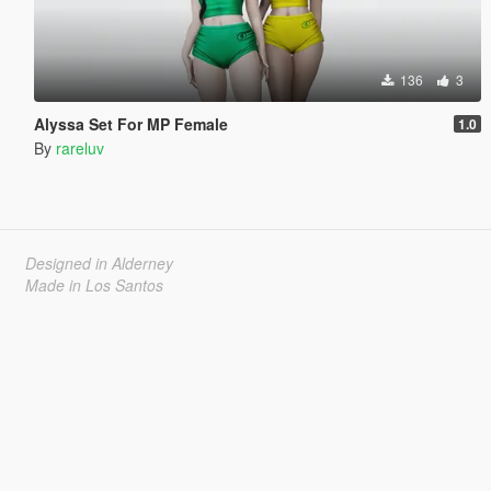
136
3
Alyssa Set For MP Female
1.0
By
rareluv
Designed in Alderney
Made in Los Santos