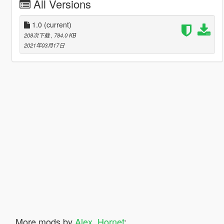
All Versions
1.0
(current)
208次下载
, 784.0 KB
2021年03月17日
More mods by
Alex_Hornet
: