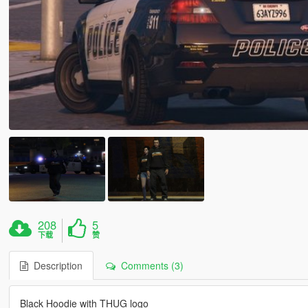
208
5
下载
赞
Description
Comments (3)
Black Hoodie with THUG logo