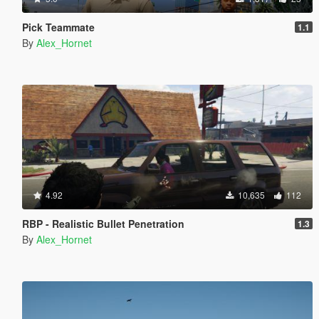
Pick Teammate
1.1
By
Alex_Hornet
4.92
10,635
112
RBP - Realistic Bullet Penetration
1.3
By
Alex_Hornet