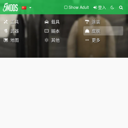
Show Adult
登入
工具
载具
涂装
武器
脚本
皮肤
地图
其他
更多