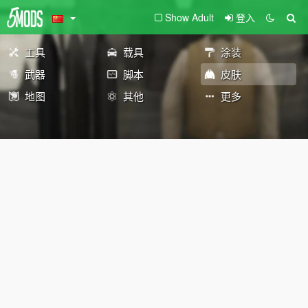
Show Adult
登入
工具
载具
涂装
武器
脚本
皮肤
地图
其他
更多