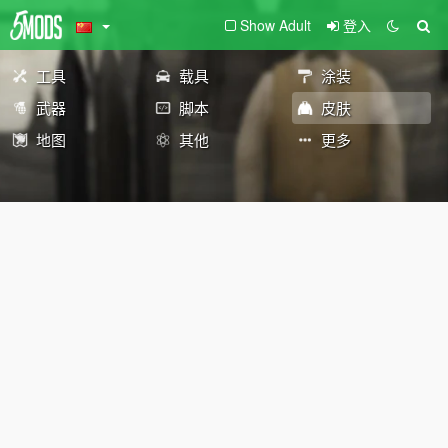
Show Adult
登入
工具
载具
涂装
武器
脚本
皮肤
地图
其他
更多