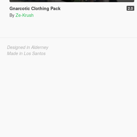
Gnarcotic Clothing Pack
2.0
By
Ze-Krush
Designed in Alderney
Made in Los Santos