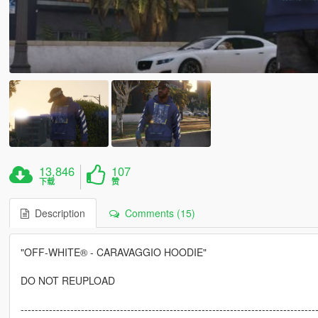
13,846
107
下载
赞
Description
Comments (15)
"OFF-WHITE® - CARAVAGGIO HOODIE"
DO NOT REUPLOAD
-----------------------------------------------------------------------------------