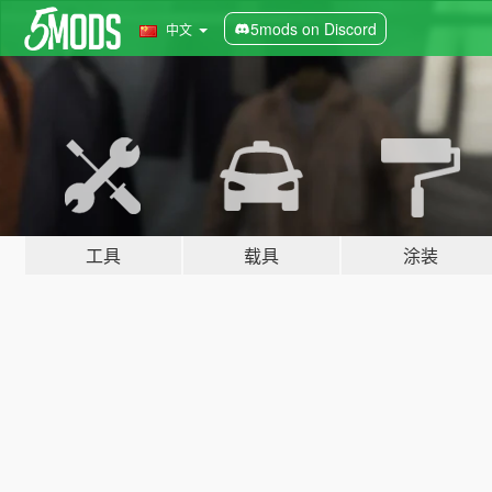
5mods on Discord
中文
工具
载具
涂装