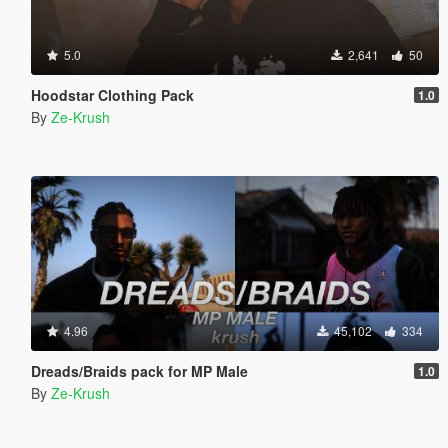
5.0
2,641
50
Hoodstar Clothing Pack
1.0
By
Ze-Krush
4.96
45,102
334
Dreads/Braids pack for MP Male
1.0
By
Ze-Krush