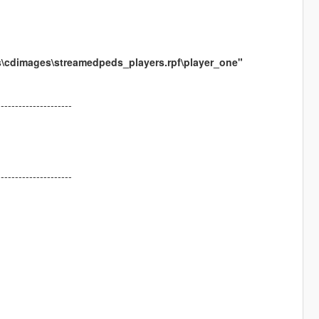
s\cdimages\streamedpeds_players.rpf\player_one"
---------------------
---------------------