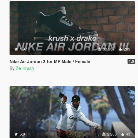
4.97
37,387
289
Nike Air Jordan 3 for MP Male / Female
1.0
By
Ze-Krush
5.0
2,268
43