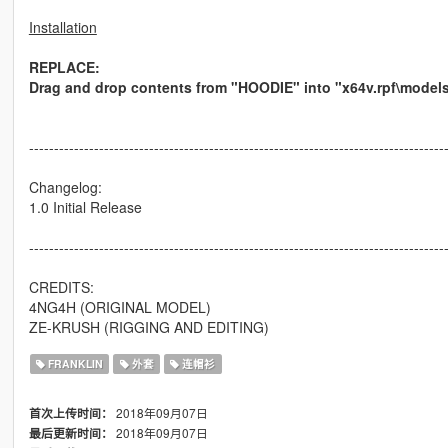
Installation
REPLACE:
Drag and drop contents from "HOODIE" into "x64v.rpf\model
-----------------------------------------------------------------------------------
Changelog:
1.0 Initial Release
-----------------------------------------------------------------------------------
CREDITS:
4NG4H (ORIGINAL MODEL)
ZE-KRUSH (RIGGING AND EDITING)
FRANKLIN
外套
连帽衫
2018年09月07日
首次上传时间：
2018年09月07日
最后更新时间：