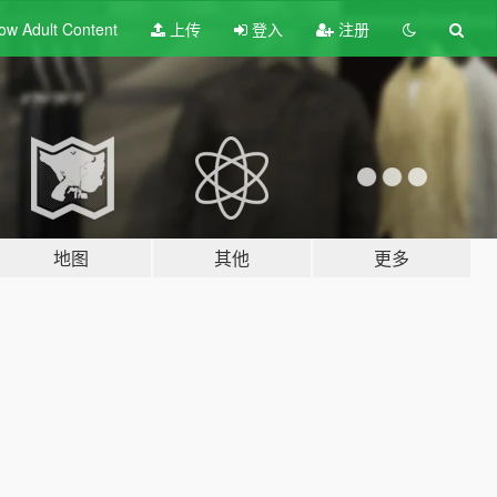
ow Adult
Content
上传
登入
注册
地图
其他
更多