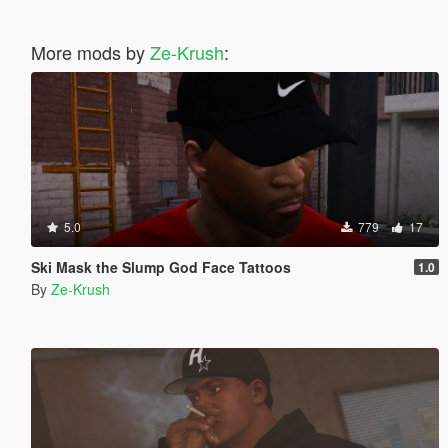
More mods by
Ze-Krush
:
5.0
779
17
Ski Mask the Slump God Face Tattoos
1.0
By
Ze-Krush