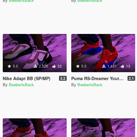
By
BeeberIsBack
By
BeeberIsBack
5.0
2,526
32
5.0
1,451
13
Nike Adapt BB (SP/MP)
Puma RS-Dreamer Youth Super Mario 64
3.2
2.1
By
BeeberIsBack
By
BeeberIsBack