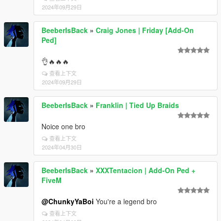
2024年09月29日
BeeberIsBack
»
Craig Jones | Friday [Add-On
Ped]
👌🔥🔥🔥
查看上下文
2024年09月29日
BeeberIsBack
»
Franklin | Tied Up Braids
Noice one bro
查看上下文
2024年04月30日
BeeberIsBack
»
XXXTentacion | Add-On Ped +
FiveM
@ChunkyYaBoi
You're a legend bro
查看上下文