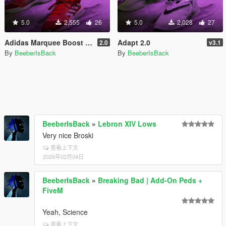
5.0
2,555
26
5.0
2,028
27
Adidas Marquee Boost Lows (SP/MP)
Adapt 2.0
2.0
v3.1
By
BeeberIsBack
By
BeeberIsBack
BeeberIsBack
»
Lebron XIV Lows
Very nice Broski
查看上下文
2026年02月04日
BeeberIsBack
»
Breaking Bad | Add-On Peds +
FiveM
Yeah, Science
查看上下文