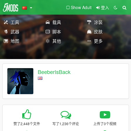
Show Adult
登入
工具
载具
涂装
武器
脚本
皮肤
地图
其他
更多
BeeberIsBack
赞了2,448个文件
写了1,236个评论
上传了0个视频