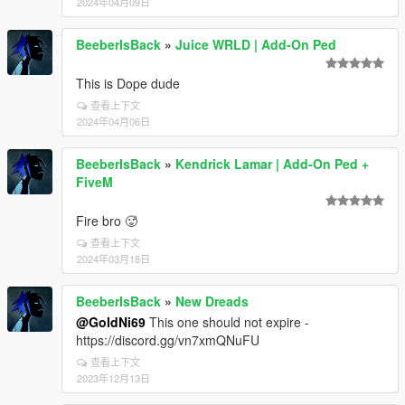
2024年04月09日
BeeberIsBack
»
Juice WRLD | Add-On Ped
This is Dope dude
查看上下文
2024年04月06日
BeeberIsBack
»
Kendrick Lamar | Add-On Ped +
FiveM
Fire bro 🥵
查看上下文
2024年03月18日
BeeberIsBack
»
New Dreads
@GoldNi69
This one should not expire -
https://discord.gg/vn7xmQNuFU
查看上下文
2023年12月13日