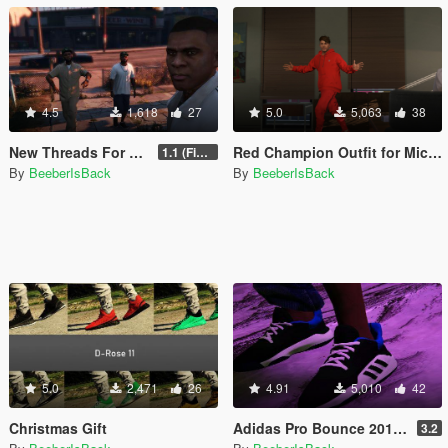
4.5
1,618
27
5.0
5,063
38
New Threads For Lamar
Red Champion Outfit for Michael
1.1 (Fix Cutscene Arm)
By
BeeberIsBack
By
BeeberIsBack
5.0
2,471
26
4.91
5,010
42
Christmas Gift
Adidas Pro Bounce 2019 Lows (SP/MP)
3.2