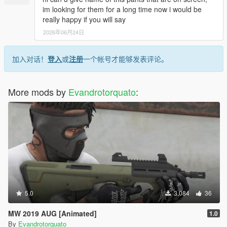
im looking for them for a long time now i would be
really happy if you will say
2026年06月24日
加入对话！
登入
或
注册
一个帐号才能够发表评论。
More mods by
Evandrotorquato
:
5.0
3,084
36
MW 2019 AUG [Animated]
1.0
By
Evandrotorquato