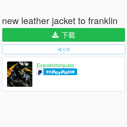
new leather jacket to franklin
下载
分享
Evandrotorquato
使用
捐赠