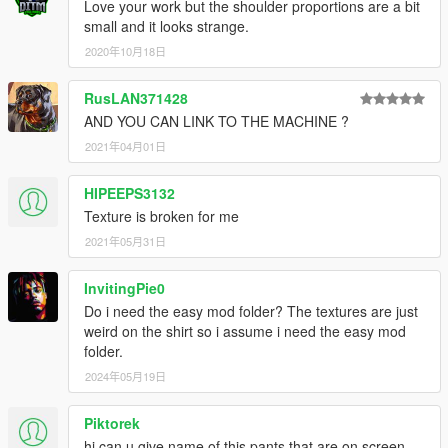
Love your work but the shoulder proportions are a bit
small and it looks strange.
2020年10月18日
RusLAN371428
AND YOU CAN LINK TO THE MACHINE ?
2021年04月01日
HIPEEPS3132
Texture is broken for me
2021年05月31日
InvitingPie0
Do i need the easy mod folder? The textures are just
weird on the shirt so i assume i need the easy mod
folder.
2024年05月19日
Piktorek
hi can u give name of this pants that are on screen,