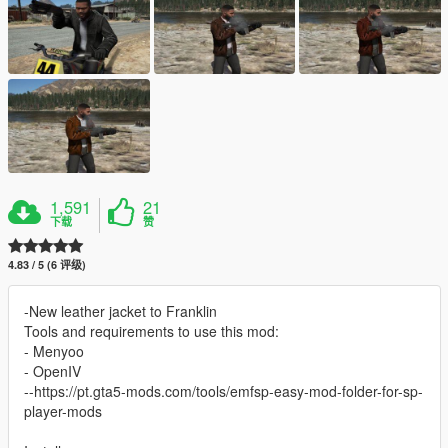
1,591
21
下载
赞
4.83 / 5 (6 评级)
-New leather jacket to Franklin
Tools and requirements to use this mod:
- Menyoo
- OpenIV
--https://pt.gta5-mods.com/tools/emfsp-easy-mod-folder-for-sp-
player-mods