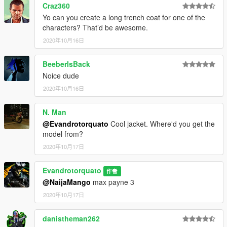
Craz360
Yo can you create a long trench coat for one of the
characters? That’d be awesome.
2020年10月16日
BeeberIsBack
Noice dude
2020年10月16日
N. Man
@Evandrotorquato
Cool jacket. Where'd you get the
model from?
2020年10月17日
Evandrotorquato
作者
@NaijaMango
max payne 3
2020年10月17日
danistheman262