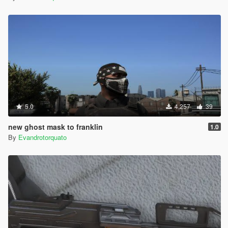
5.0
4,257
39
new ghost mask to franklin
1.0
By
Evandrotorquato