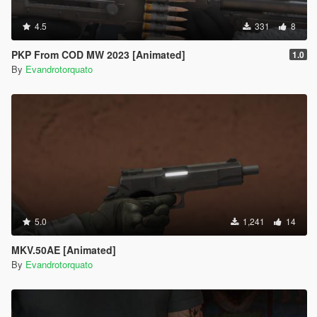
4.5
331
8
PKP From COD MW 2023 [Animated]
1.0
By
Evandrotorquato
5.0
1,241
14
MKV.50AE [Animated]
By
Evandrotorquato