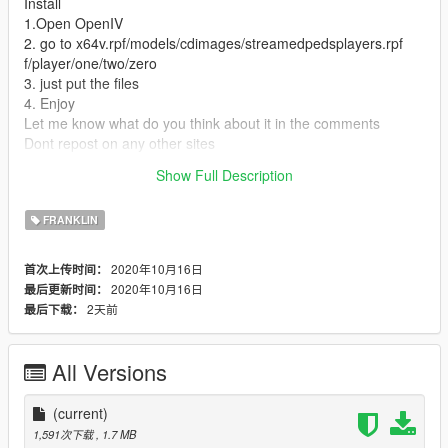
Install
1.Open OpenIV
2. go to x64v.rpf/models/cdimages/streamedpedsplayers.rpf
f/player/one/two/zero
3. just put the files
4. Enjoy
Let me know what do you think about it in the comments
Dont repost on any other sites
if you like my work or have a request donate on paypal any
Show Full Description
amount help
FRANKLIN
2020年10月16日
首次上传时间：
2020年10月16日
最后更新时间：
2天前
最后下载：
All Versions
(current)
1,591次下载
, 1.7 MB