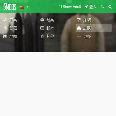
Show Adult
登入
工具
载具
涂装
武器
脚本
皮肤
地图
其他
更多