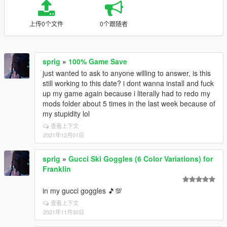
上传0个文件
0个跟随者
sprig
»
100% Game Save
just wanted to ask to anyone willing to answer, is this
still working to this date? i dont wanna install and fuck
up my game again because i literally had to redo my
mods folder about 5 times in the last week because of
my stupidity lol
查看上下文
2021年12月01日
sprig
»
Gucci Ski Goggles (6 Color Variations) for
Franklin
in my gucci goggles 🎵💯
查看上下文
2021年11月30日