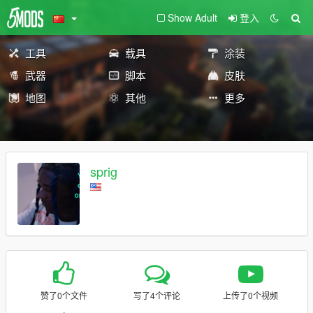
Show Adult
登入
工具
载具
涂装
武器
脚本
皮肤
地图
其他
更多
sprig
赞了0个文件
写了4个评论
上传了0个视频