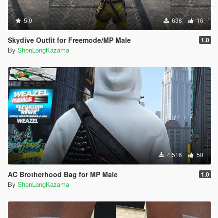
5.0
638
16
Skydive Outfit for Freemode/MP Male
1.0
By
ShenLongKazama
4,516
50
AC Brotherhood Bag for MP Male
1.0
By
ShenLongKazama