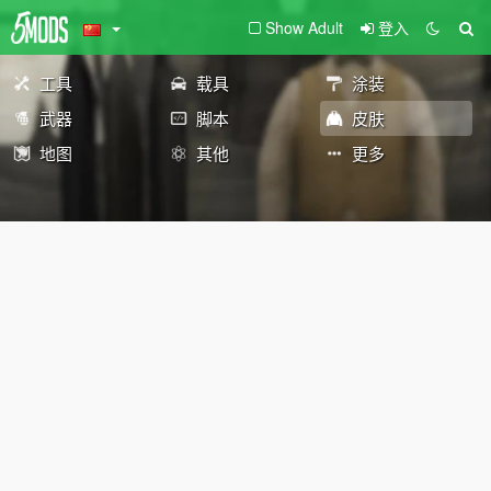
Show Adult
登入
工具
载具
涂装
武器
脚本
皮肤
地图
其他
更多