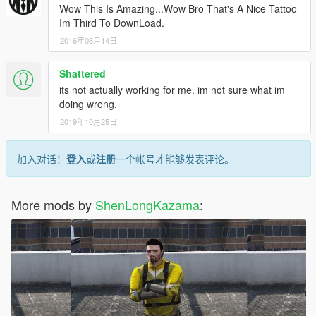
Wow This Is Amazing...Wow Bro That's A Nice Tattoo
Im Third To DownLoad.
2016年08月14日
Shattered
its not actually working for me. im not sure what im
doing wrong.
2019年10月25日
加入对话！
登入
或
注册
一个帐号才能够发表评论。
More mods by
ShenLongKazama
: