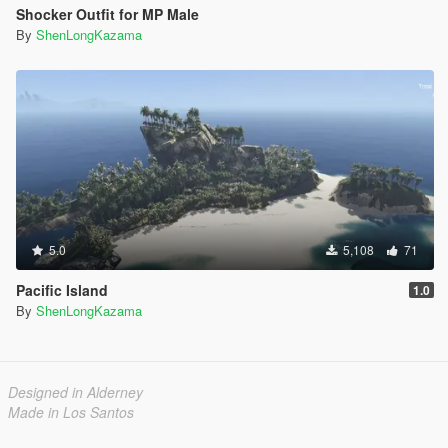
Shocker Outfit for MP Male
By
ShenLongKazama
5.0
5,108
71
Pacific Island
1.0
By
ShenLongKazama
Designed in Alderney
Made in Los Santos