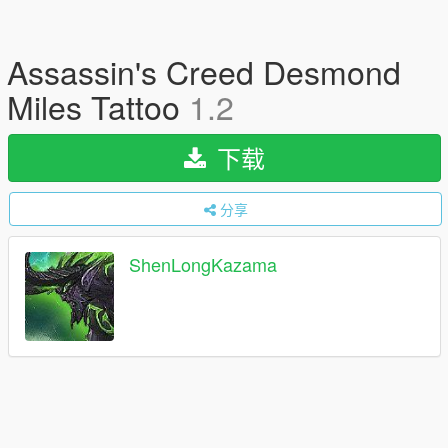
Assassin's Creed Desmond
Miles Tattoo
1.2
下载
分享
ShenLongKazama