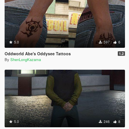
5.0
597
6
Oddworld Abe's Oddysee Tattoos
1.2
By
ShenLongKazama
5.0
246
8