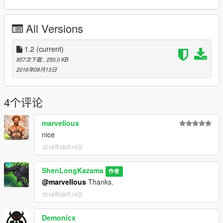
All Versions
1.2
(current)
857次下载
, 250.0 KB
2016年08月13日
4个评论
marveIIous
nice
2016年08月14日
ShenLongKazama
作者
@marveIIous
Thanks.
2016年08月14日
Demonicx