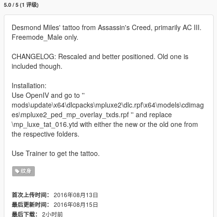
5.0 / 5 (1 评级)
Desmond Miles' tattoo from Assassin's Creed, primarily AC III.
Freemode_Male only.
CHANGELOG: Rescaled and better positioned. Old one is
included though.
Installation:
Use OpenIV and go to ''
mods\update\x64\dlcpacks\mpluxe2\dlc.rpf\x64\models\cdimag
es\mpluxe2_ped_mp_overlay_txds.rpf '' and replace
\mp_luxe_tat_016.ytd with either the new or the old one from
the respective folders.
Use Trainer to get the tattoo.
纹身
2016年08月13日
首次上传时间：
2016年08月15日
最后更新时间：
2小时前
最后下载：