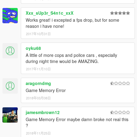
Xxx_sUp3r_S4n1c_xxX
Works great! i excepted a fps drop, but for some
reason i have none!
2017年10月31日
oyku68
A little of more cops and police cars , especially
during night time would be AMAZING.
2017年11月10日
aragorndmg
Game Memory Error
2018年03月08日
jamesmbrown12
Game Memory Error maybe damn broke not real this
?
2018年11月25日