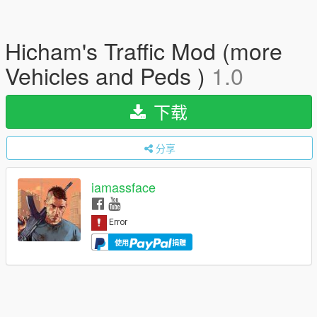
Hicham's Traffic Mod (more
Vehicles and Peds )
1.0
下载
分享
iamassface
使用
捐赠