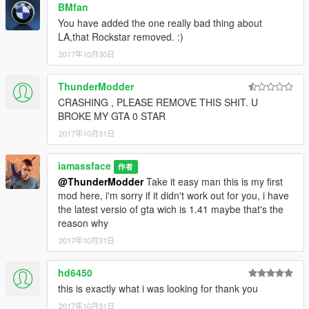
BMfan
You have added the one really bad thing about
LA,that Rockstar removed. :)
2017年10月30日
ThunderModder
CRASHING , PLEASE REMOVE THIS SHIT. U
BROKE MY GTA 0 STAR
2017年10月31日
iamassface
作者
@ThunderModder
Take it easy man this is my first
mod here, i'm sorry if it didn't work out for you, i have
the latest versio of gta wich is 1.41 maybe that's the
reason why
2017年10月31日
hd6450
this is exactly what i was looking for thank you
2017年10月31日