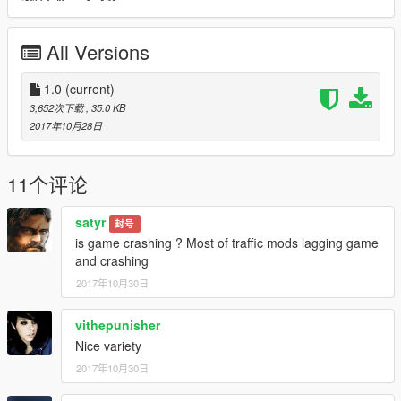
All Versions
1.0
(current)
3,652次下载
, 35.0 KB
2017年10月28日
11个评论
satyr
封号
is game crashing ? Most of traffic mods lagging game
and crashing
2017年10月30日
vithepunisher
Nice variety
2017年10月30日