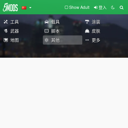
Show Adult
登入
工具
载具
涂装
武器
脚本
皮肤
地图
其他
更多