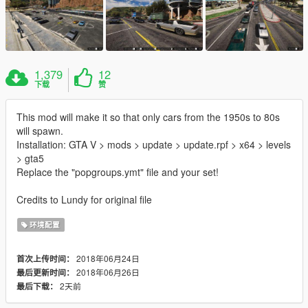
1,379
12
下载
赞
This mod will make it so that only cars from the 1950s to 80s
will spawn.
Installation: GTA V > mods > update > update.rpf > x64 > levels
> gta5
Replace the "popgroups.ymt" file and your set!
Credits to Lundy for original file
环境配置
2018年06月24日
首次上传时间：
2018年06月26日
最后更新时间：
2天前
最后下载：