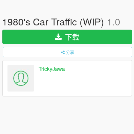
1980's Car Traffic (WIP)
1.0
下载
分享
TrickyJawa