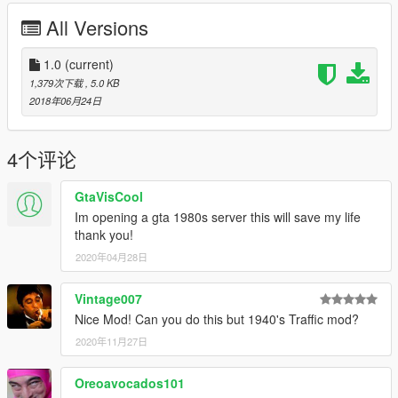
All Versions
1.0
(current)
1,379次下载
, 5.0 KB
2018年06月24日
4个评论
GtaVisCool
Im opening a gta 1980s server this will save my life
thank you!
2020年04月28日
Vintage007
Nice Mod! Can you do this but 1940's Traffic mod?
2020年11月27日
Oreoavocados101