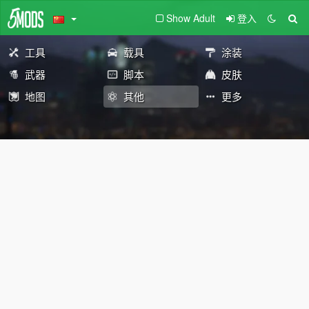
Show Adult
登入
工具
载具
涂装
武器
脚本
皮肤
地图
其他
更多