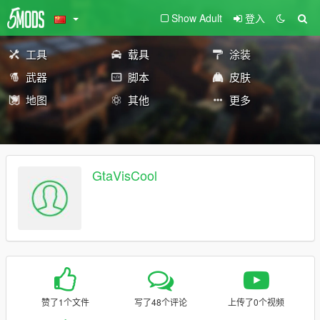
Show Adult
登入
工具
载具
涂装
武器
脚本
皮肤
地图
其他
更多
GtaVisCool
赞了1个文件
写了48个评论
上传了0个视频