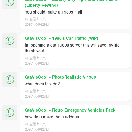
(Liberty Rewind)
You should make a 1980s mall
查看上下文
2020年04月29日
GtaVisCool
»
1980's Car Traffic (WIP)
Im opening a gta 1980s server this will save my life
thank you!
查看上下文
2020年04月28日
GtaVisCool
»
PhotoRealistic V 1980
what does this do?
查看上下文
2020年04月28日
GtaVisCool
»
Retro Emergency Vehicles Pack
how do u make them addons
查看上下文
2020年04月27日