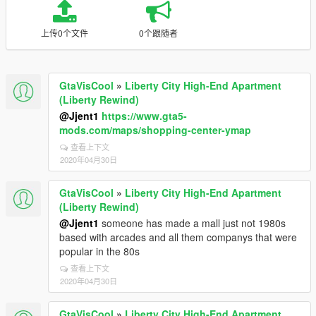
上传0个文件
0个跟随者
GtaVisCool
»
Liberty City High-End Apartment
(Liberty Rewind)
@Jjent1
https://www.gta5-
mods.com/maps/shopping-center-ymap
查看上下文
2020年04月30日
GtaVisCool
»
Liberty City High-End Apartment
(Liberty Rewind)
@Jjent1
someone has made a mall just not 1980s
based with arcades and all them companys that were
popular in the 80s
查看上下文
2020年04月30日
GtaVisCool
»
Liberty City High-End Apartment