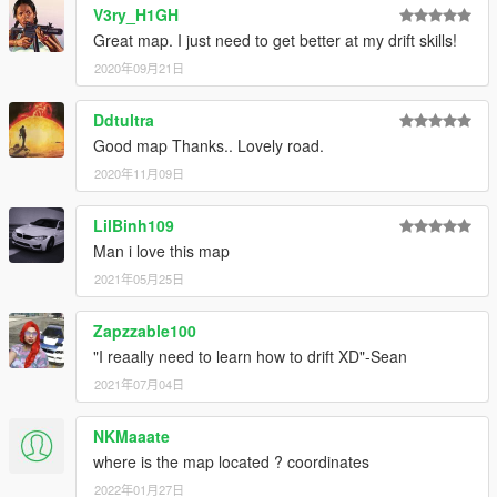
V3ry_H1GH
Great map. I just need to get better at my drift skills!
2020年09月21日
Ddtultra
Good map Thanks.. Lovely road.
2020年11月09日
LilBinh109
Man i love this map
2021年05月25日
Zapzzable100
"I reaally need to learn how to drift XD"-Sean
2021年07月04日
NKMaaate
where is the map located ? coordinates
2022年01月27日