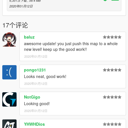
6,351次下载
, 58.4 MB
2020年01月12日
17个评论
baluz
awesome update! you just push this map to a whole
new level! keep up the good work!!
2020年01月12日
pongo1231
Looks neat, good work!
2020年01月12日
NotGigo
Looking good!
2020年01月12日
YHWHDios