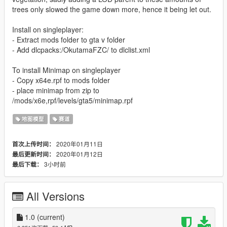
trees only slowed the game down more, hence it being let out.
Install on singleplayer:
- Extract mods folder to gta v folder
- Add dlcpacks:/OkutamaFZC/ to dlclist.xml
To install Minimap on singleplayer
- Copy x64e.rpf to mods folder
- place minimap from zip to
/mods/x6e,rpf/levels/gta5/minimap.rpf
地图模型
赛道
2020年01月11日
首次上传时间：
2020年01月12日
最后更新时间：
3小时前
最后下载：
All Versions
1.0
(current)