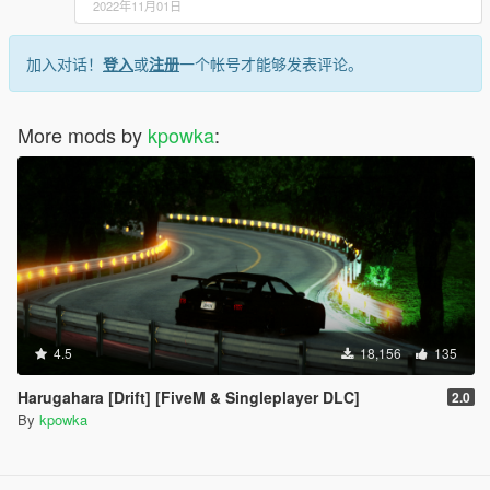
2022年11月01日
加入对话！
登入
或
注册
一个帐号才能够发表评论。
More mods by
kpowka
:
4.5
18,156
135
Harugahara [Drift] [FiveM & Singleplayer DLC]
2.0
By
kpowka