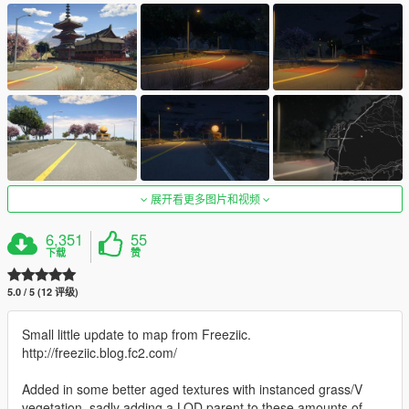
展开看更多图片和视频
6,351
55
下载
赞
5.0 / 5 (12 评级)
Small little update to map from Freeziic.
http://freeziic.blog.fc2.com/
Added in some better aged textures with instanced grass/V
vegetation, sadly adding a LOD parent to these amounts of