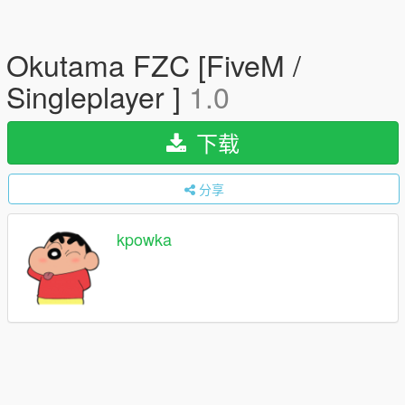
Okutama FZC [FiveM /
Singleplayer ]
1.0
下载
分享
kpowka