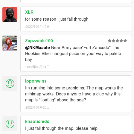
XLR
for some reason i just fall through
2022年02月12日
Zapzzable100
@NKMaaate
Near Army base"Fort Zancudo" The
Hookies Biker hangout place on your way to paleto
bay
2022年03月14日
ipponwins
Im running into some problems, The map works the
minimap works. Does anyone have a clue why this
map is "floating" above the sea?
2022年07月20日
khaoticredd
I just fall through the map. please help