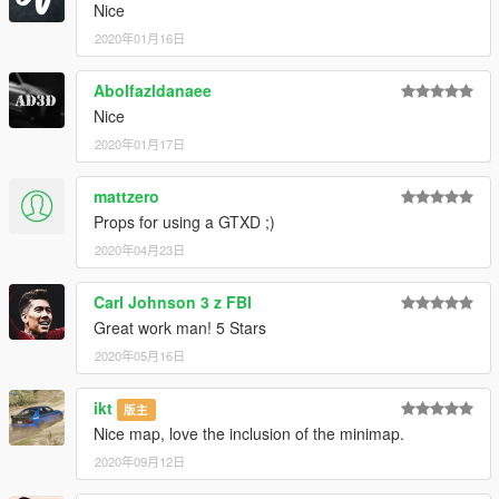
Nice
2020年01月16日
Abolfazldanaee
Nice
2020年01月17日
mattzero
Props for using a GTXD ;)
2020年04月23日
Carl Johnson 3 z FBI
Great work man! 5 Stars
2020年05月16日
ikt
版主
Nice map, love the inclusion of the minimap.
2020年09月12日