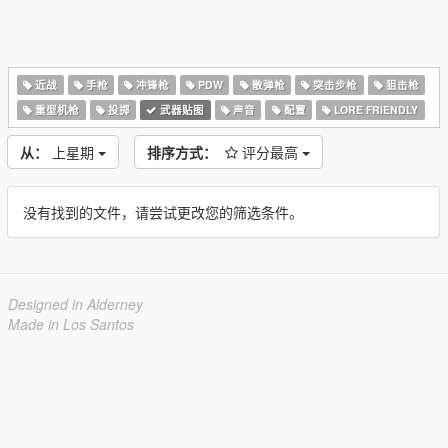
近战
手枪
冲锋枪
PDW
散弹枪
突击步枪
狙击枪
重型机枪
投掷
武器贴图
声音
配置
LORE FRIENDLY
从：
上星期
排序方式：
评分最高
没有找到的文件，请尝试更改您的筛选条件。
Designed in Alderney
Made in Los Santos