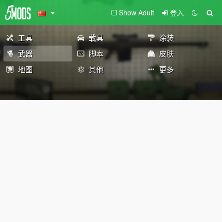
Show Adult
登入
工具
载具
涂装
武器
脚本
皮肤
地图
其他
更多