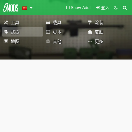
Show Adult
登入
工具
载具
涂装
武器
脚本
皮肤
地图
其他
更多