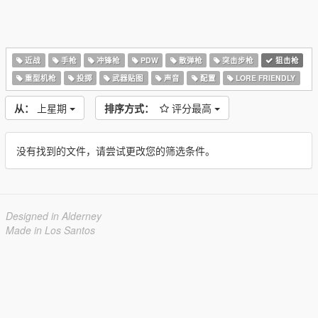
近战
手枪
冲锋枪
PDW
散弹枪
突击步枪
狙击枪
重型机枪
投掷
武器贴图
声音
配置
LORE FRIENDLY
从：
上星期
排序方式：
评分最高
没有找到的文件，请尝试更改您的筛选条件。
Designed in Alderney
Made in Los Santos