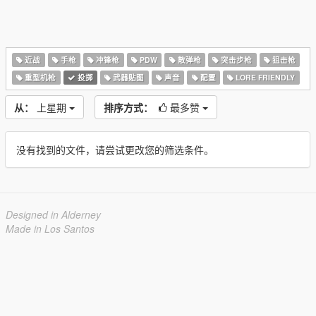
近战
手枪
冲锋枪
PDW
散弹枪
突击步枪
狙击枪
重型机枪
投掷
武器贴图
声音
配置
LORE FRIENDLY
从：
上星期
排序方式：
最多赞
没有找到的文件，请尝试更改您的筛选条件。
Designed in Alderney
Made in Los Santos