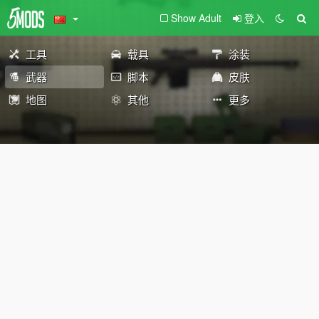
Show Adult
登入
工具
载具
涂装
武器
脚本
皮肤
地图
其他
更多