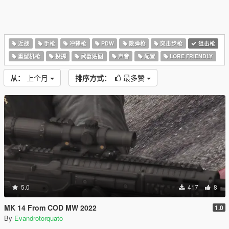
近战
手枪
冲锋枪
PDW
散弹枪
突击步枪
狙击枪
重型机枪
投掷
武器贴图
声音
配置
LORE FRIENDLY
从：
上个月
排序方式：
最多赞
5.0
417
8
MK 14 From COD MW 2022
1.0
By
Evandrotorquato