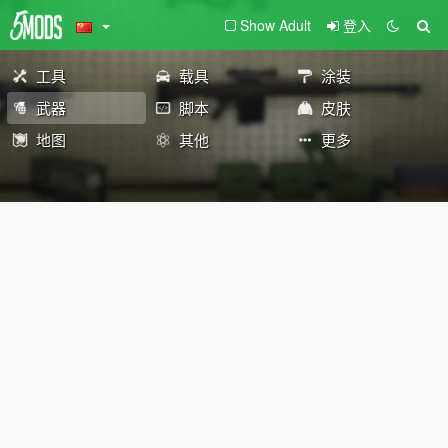
Show Adult
登入
工具
载具
涂装
武器
脚本
皮肤
地图
其他
更多