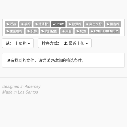
近战
手枪
冲锋枪
PDW
散弹枪
突击步枪
狙击枪
重型机枪
投掷
武器贴图
声音
配置
LORE FRIENDLY
从：
上星期
排序方式：
最近上传
没有找到的文件，请尝试更改您的筛选条件。
Designed in Alderney
Made in Los Santos