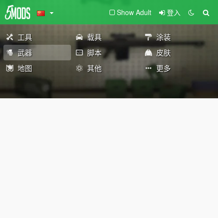
Show Adult
登入
工具
载具
涂装
武器
脚本
皮肤
地图
其他
更多