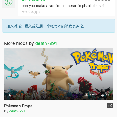
can you make a version for ceramic pistol please?
2025年07月12日
加入对话！
登入
或
注册
一个帐号才能够发表评论。
More mods by
death7991
:
4.7
4,211
49
Pokemon Props
1.0
By
death7991