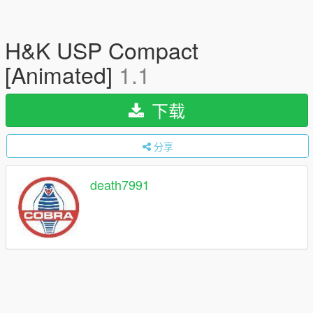
H&K USP Compact
[Animated]
1.1
下载
分享
death7991