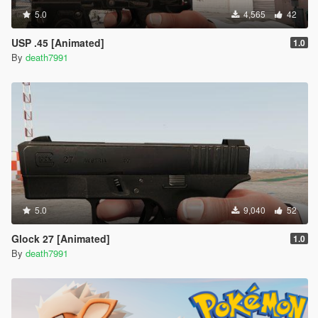
5.0
4,565
42
USP .45 [Animated]
1.0
By
death7991
5.0
9,040
52
Glock 27 [Animated]
1.0
By
death7991