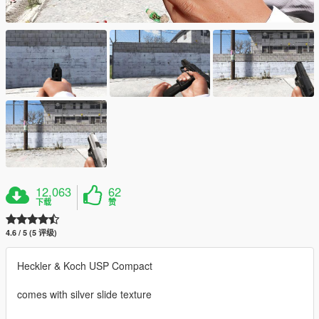
12,063
62
下载
赞
4.6 / 5 (5 评级)
Heckler & Koch USP Compact
comes with silver slide texture