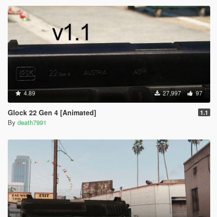
4.89
27,997
97
Glock 22 Gen 4 [Animated]
1.1
By
death7991