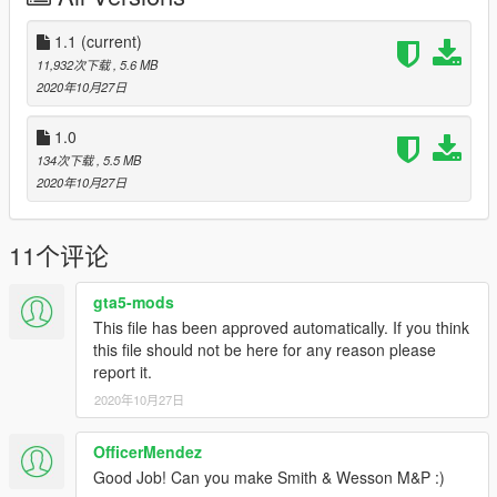
1.1
(current)
11,932次下载
, 5.6 MB
2020年10月27日
1.0
134次下载
, 5.5 MB
2020年10月27日
11个评论
gta5-mods
This file has been approved automatically. If you think
this file should not be here for any reason please
report it.
2020年10月27日
OfficerMendez
Good Job! Can you make Smith & Wesson M&P :)