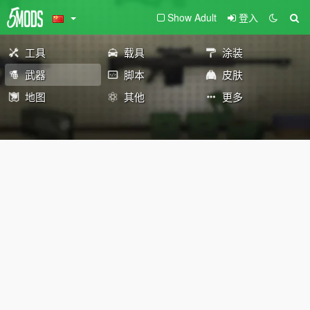
Show Adult
登入
工具
载具
涂装
武器
脚本
皮肤
地图
其他
更多