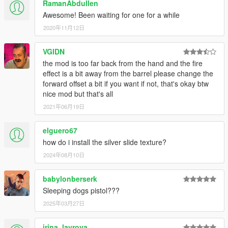
RamanAbdullen
Awesome! Been waiting for one for a while
2020年11月12日
VGIDN
the mod is too far back from the hand and the fire
effect is a bit away from the barrel please change the
forward offset a bit if you want if not, that's okay btw
nice mod but that's all
2021年06月19日
elguero67
how do i install the silver slide texture?
2024年08月10日
babylonberserk
Sleeping dogs pistol???
2025年03月27日
irina_lavrova