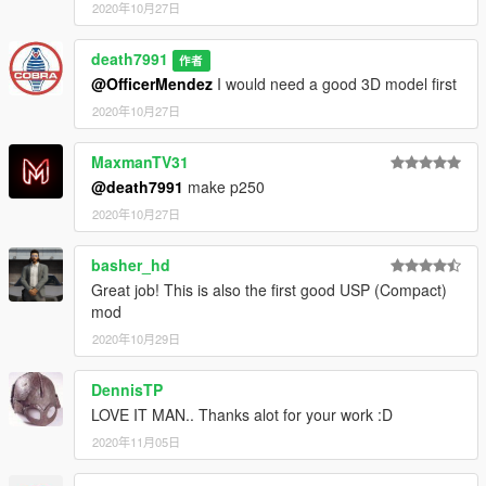
2020年10月27日
death7991
作者
@OfficerMendez
I would need a good 3D model first
2020年10月27日
MaxmanTV31
@death7991
make p250
2020年10月27日
basher_hd
Great job! This is also the first good USP (Compact)
mod
2020年10月29日
DennisTP
LOVE IT MAN.. Thanks alot for your work :D
2020年11月05日