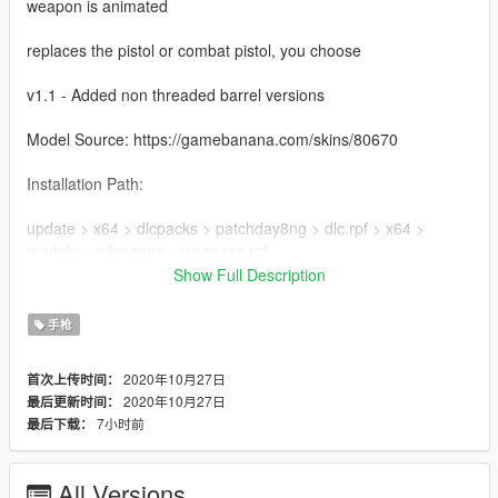
weapon is animated
replaces the pistol or combat pistol, you choose
v1.1 - Added non threaded barrel versions
Model Source: https://gamebanana.com/skins/80670
Installation Path:
update > x64 > dlcpacks > patchday8ng > dlc.rpf > x64 >
models > cdimages > weapons.rpf
Show Full Description
MAKE SURE TO BACKUP YOUR FILES
手枪
2020年10月27日
首次上传时间：
2020年10月27日
最后更新时间：
7小时前
最后下载：
All Versions