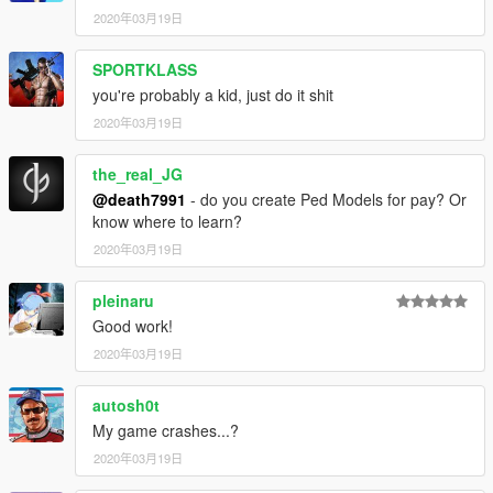
2020年03月19日
SPORTKLASS
you're probably a kid, just do it shit
2020年03月19日
the_real_JG
@death7991
- do you create Ped Models for pay? Or
know where to learn?
2020年03月19日
pleinaru
Good work!
2020年03月19日
autosh0t
My game crashes...?
2020年03月19日