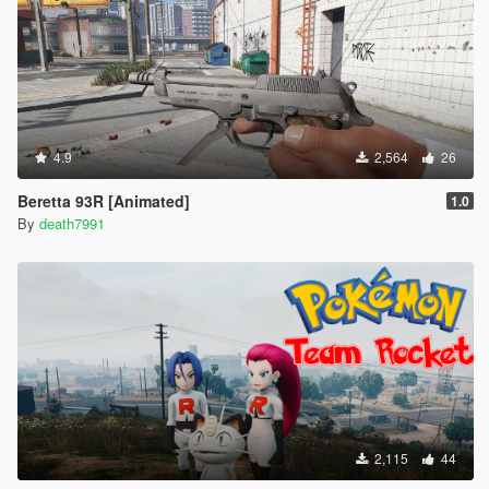
4.9
2,564
26
Beretta 93R [Animated]
1.0
By
death7991
2,115
44