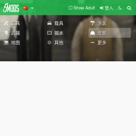
Show Adult
登入
工具
载具
涂装
武器
脚本
皮肤
地图
其他
更多