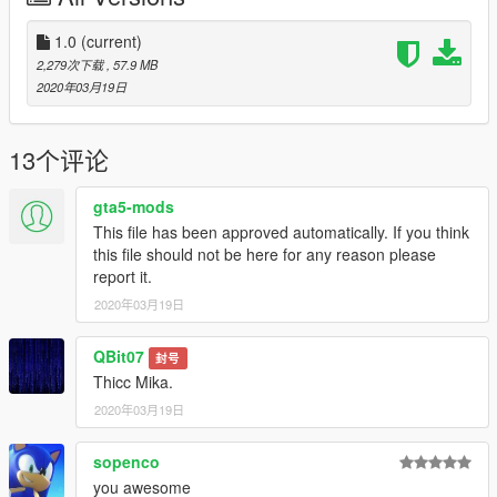
replace any ped by renaming the files
1.0
(current)
Are you man enough to fight with me?
2,279次下载
, 57.9 MB
2020年03月19日
13个评论
gta5-mods
This file has been approved automatically. If you think
this file should not be here for any reason please
report it.
2020年03月19日
QBit07
封号
Thicc Mika.
2020年03月19日
sopenco
you awesome