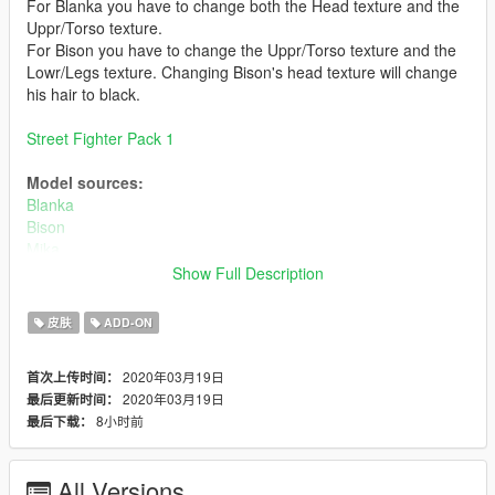
For Blanka you have to change both the Head texture and the
Uppr/Torso texture.
For Bison you have to change the Uppr/Torso texture and the
Lowr/Legs texture. Changing Bison's head texture will change
his hair to black.
Street Fighter Pack 1
Model sources:
Blanka
Bison
Mika
Akuma
Show Full Description
Bugs:
皮肤
ADD-ON
Some visual bugs
2020年03月19日
首次上传时间：
Install:
2020年03月19日
最后更新时间：
Install using add on peds. https://www.gta5-
8小时前
最后下载：
mods.com/scripts/addonpeds-asi-pedselector
or
All Versions