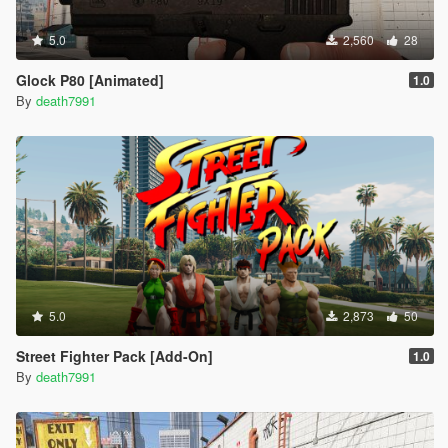
5.0
2,560
28
Glock P80 [Animated]
1.0
By
death7991
5.0
2,873
50
Street Fighter Pack [Add-On]
1.0
By
death7991