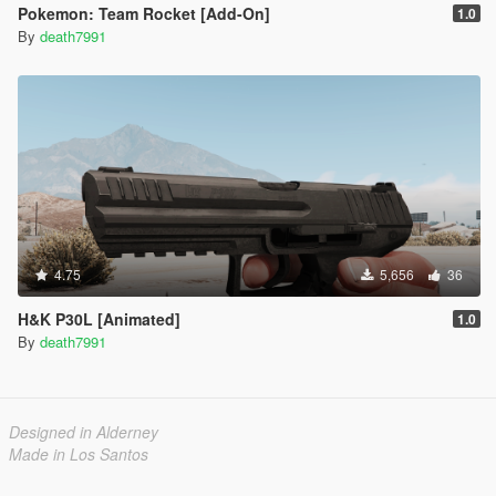
Pokemon: Team Rocket [Add-On]
1.0
By
death7991
4.75
5,656
36
H&K P30L [Animated]
1.0
By
death7991
Designed in Alderney
Made in Los Santos