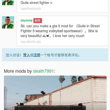
Guile street fighter v
2020年09月25日
munrra
封号
Sir, can you make a gta 5 mod for （Guile in Street
Fighter 5 wearing volleyball sportswear），She is
very beautiful 🙏💓，I love her very much
2021年07月16日
加入对话！
登入
或
注册
一个帐号才能够发表评论。
More mods by
death7991
: