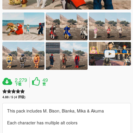
2,279
49
下载
赞
4.88 / 5 (4 评级)
This pack includes M. Bison, Blanka, Mika & Akuma
Each character has multiple alt colors