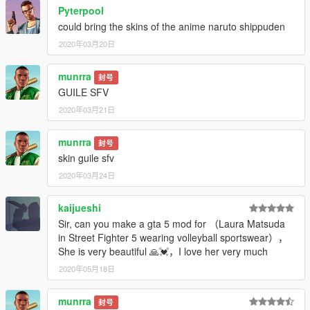
Pyterpool
could bring the skins of the anime naruto shippuden
2020年03月20日
munrra
封号
GUILE SFV
2020年03月21日
munrra
封号
skin guile sfv
2020年03月24日
kaijueshi
Sir, can you make a gta 5 mod for （Laura Matsuda
in Street Fighter 5 wearing volleyball sportswear），
She is very beautiful 🙏💓，I love her very much
2020年05月18日
munrra
封号