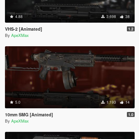
4.88
3,698
38
VHS-2 [Animated]
1.2
By
ApeXMax
5.0
1,193
14
10mm SMG [Animated]
1.0
By
ApeXMax