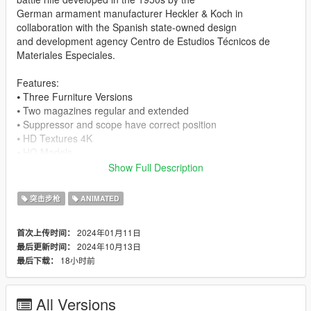
German armament manufacturer Heckler & Koch in
collaboration with the Spanish state-owned design
and development agency Centro de Estudios Técnicos de
Materiales Especiales.
Features:
⦁ Three Furniture Versions
⦁ Two magazines regular and extended
⦁ Suppressor and scope have correct position
⦁ HD Textures 4K
⦁ HQ Models
⦁ Animated
Show Full Description
⦁ Collisions work
突击步枪
ANIMATED
Changelog:
⦁ Version 1.1: Minor fixes in gun and magazine model and
2024年01月11日
首次上传时间：
texture.
2024年10月13日
最后更新时间：
⦁ Version 1.2: Minor mag texture fix.
18小时前
最后下载：
⦁ Version 1.3: Minor stock adjusting
⦁ Version 1.4: Spec maps fixed not so shiny, base maps fixed
no green or purple.
All Versions
the red iron sight and receiver markings are more visible.