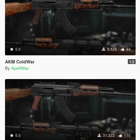
5.0
8,428
44
AKM ColdWar
1.2
By
ApeXMax
5.0
31,322
110