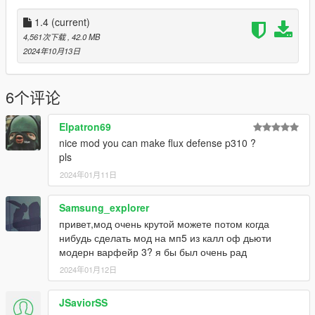
Known Bugs:
1.4
(current)
- Iron sights are a bit off.
4,561次下载
, 42.0 MB
- Iron sights get in the way when using optics.
2024年10月13日
Installation:
Add all files in
6个评论
GTAV/mods/update/x64/dlcpacks/patchday8ng/dlc.rpf/models/c
dimages/weapons.rpf
Elpatron69
This mod replaces Special Carbine
nice mod you can make flux defense p310 ?
pls
Credits:
2024年01月11日
ApeXMax - Enhancements and Porting it to GTA5 along with
Screenshots and Renders
Danger Close Games - Original G3 models and textures.
Samsung_explorer
привет,мод очень крутой можете потом когда
нибудь сделать мод на мп5 из калл оф дьюти
модерн варфейр 3? я бы был очень рад
2024年01月12日
JSaviorSS