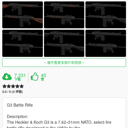
展开看更多图片和视频
7,231
45
下载
赞
5.0 / 5 (4 评级)
G3 Battle Rifle
Description:
The Heckler & Koch G3 is a 7.62×51mm NATO, select-fire
battle rifle developed in the 1950s by the