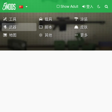
Show Adult
登入
工具
载具
涂装
武器
脚本
皮肤
地图
其他
更多