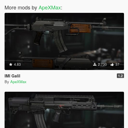
More mods by
ApeXMax
:
4.83
2,730
37
IMI Galil
1.2
By
ApeXMax