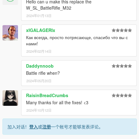
Hello can u make this replace the
W_SL_BattleRifle_M32
2024年01月13日
xIGALAGERIx
Как всегда, просто потрясающе, спасибо что вы с
нами!
2024年02月14日
Daddynnoob
Battle rifle when?
2024年05月20日
RaisinBreadCrumbs
Many thanks for all the fixes! <3
2024年10月12日
加入对话！
登入
或
注册
一个帐号才能够发表评论。