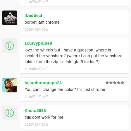
2018年09月09日
IDedSecI
borbet jant chrome
2018年09月09日
scurvyprune9
love the wheels but I have a question, where is
located the vehshare? (where I can put the vehshare
folder from the zip file into gta 5 folder ?)
2019年03月27日
fajarphotograph24
You can't change the color? It's just chrome
2019年11月21日
Kristo3688
this dont work for me
2020年03月22日