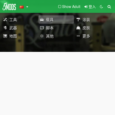
Show Adult
登入
工具
载具
涂装
武器
脚本
皮肤
地图
其他
更多