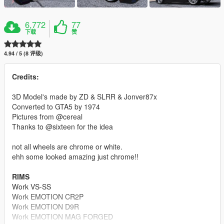
6,772
77
下载
赞
4.94 / 5 (8 评级)
Credits:
3D Model's made by ZD & SLRR & Jonver87x
Converted to GTA5 by 1974
Pictures from @cereal
Thanks to @sixteen for the idea
not all wheels are chrome or white.
ehh some looked amazing just chrome!!
RIMS
Work VS-SS
Work EMOTION CR2P
Work EMOTION D9R
Work EMOTION MAG FORGED