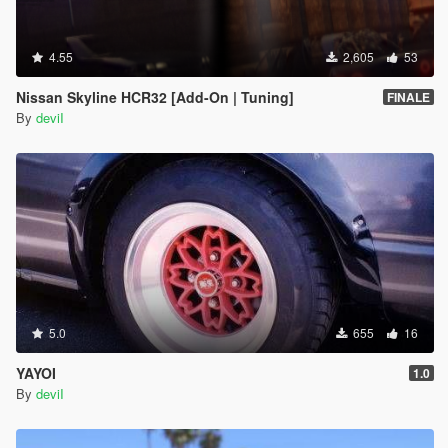
4.55
2,605
53
Nissan Skyline HCR32 [Add-On | Tuning]
FINALE
By
deviI
5.0
655
16
YAYOI
1.0
By
deviI