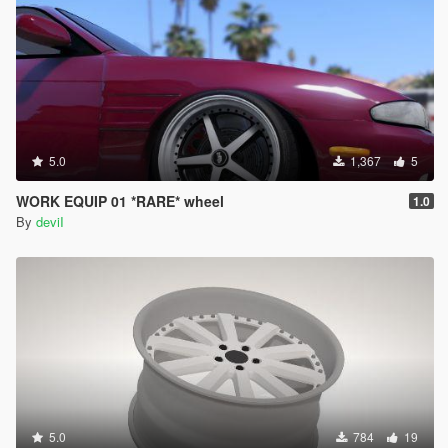
5.0
1,367
5
WORK EQUIP 01 *RARE* wheel
1.0
By
deviI
5.0
784
19