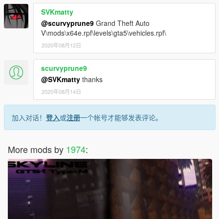
SVKmatty
@scurvyprune9
Grand Theft Auto
V\mods\x64e.rpf\levels\gta5\vehicles.rpf\
2020年08月12日
scurvyprune9
@SVKmatty
thanks
2020年08月14日
加入对话！
登入
或
注册
一个帐号才能够发表评论。
More mods by
1974
: