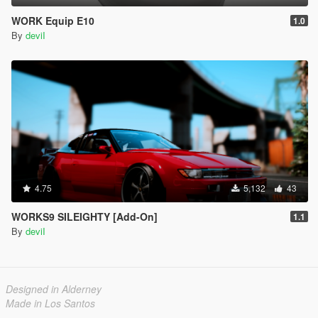
WORK Equip E10
1.0
By
deviI
4.75
5,132
43
WORKS9 SILEIGHTY [Add-On]
1.1
By
deviI
Designed in Alderney
Made in Los Santos