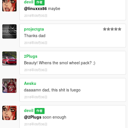
deviI
作者
@linuxxx86
maybe
2018年09月05日
projectgta
Thanks dad
2018年09月06日
2Plugs
Beauty! Whens the smol wheel pack? ;)
2018年09月06日
Aesku
daaaamn dad, this shit is fuego
2018年09月06日
deviI
作者
@2Plugs
soon enough
2018年09月06日