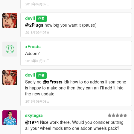
2018年09月07日
deviI
作者
@2Plugs
how big you want it (pause)
2018年09月07日
xFrosts
Addon?
2018年09月08日
deviI
作者
Sadly no
@xFrosts
idk how to do addons if someone
is happy to make one then they can an I’ll add it into
the new update
2018年09月09日
skytegra
@1974
Nice work there. Would you consider putting
all your wheel mods into one addon wheels pack?