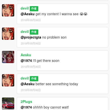
deviI
作者
@Aesku
get my content I wanna see 😭😭
2018年09月06日
deviI
作者
@projectgta
no problem son
2018年09月06日
Aesku
@1974
i'll get there soon
2018年09月06日
deviI
作者
@Aesku
better see something today
2018年09月06日
2Plugs
@1974
ohhhh boy cannot wait!