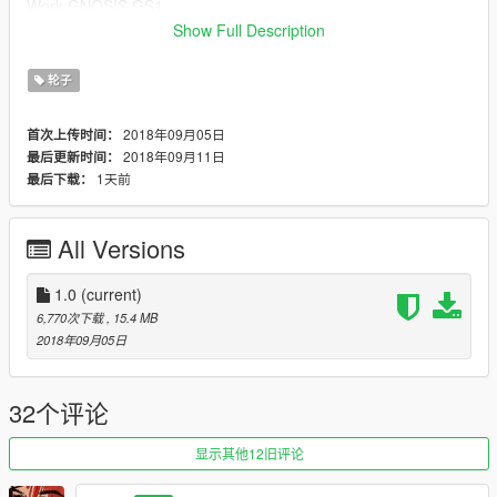
Work GNOSIS GS1
Work GNOSIS CV201
Show Full Description
Work EQUIP 05
Work NEZART SIEBEN
轮子
INSTALLATION IS IN THE READ ME!
2018年09月05日
首次上传时间：
2018年09月11日
最后更新时间：
DONT REUPLOAD TO ANYWHERE ELSE
1天前
最后下载：
if you have any problems just write in the comments!!
thanks for all the downloads & support
All Versions
bugs..
some tire walls get brighter then darker
1.0
(current)
"rim is not wobbly" ill be working on fixing this.
6,770次下载
, 15.4 MB
im still working on a tread for the tire.
2018年09月05日
"i will fix these i promise"
32个评论
显示其他12旧评论