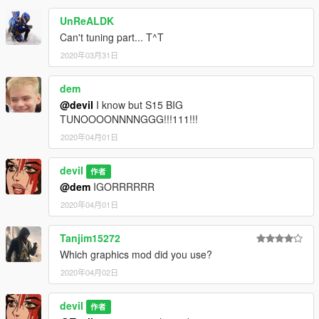
UnReALDK
Can't tuning part... T^T
2020年03月31日
dem
@deviI
I know but S15 BIG
TUNOOOONNNNGGG!!!111!!!
2020年04月01日
deviI
作者
@dem
IGORRRRRR
2020年04月01日
Tanjim15272
Which graphics mod did you use?
2020年04月02日
deviI
作者