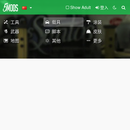
Show Adult
登入
工具
载具
涂装
武器
脚本
皮肤
地图
其他
更多