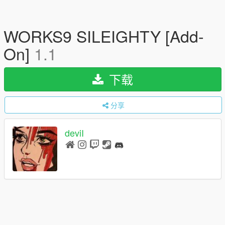
WORKS9 SILEIGHTY [Add-
On]
1.1
下载
分享
deviI