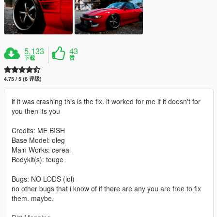
5,133
43
下载
赞
4.75 / 5 (6 评级)
if it was crashing this is the fix. it worked for me if it doesn't for
you then its you
Credits: ME BISH
Base Model: oleg
Main Works: cereal
Bodykit(s): touge
Bugs: NO LODS (lol)
no other bugs that i know of if there are any you are free to fix
them. maybe.