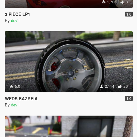
1,706
8
3 PIECE LP1
1.0
By
deviI
5.0
2,114
26
WEDS BAZREIA
1.0
By
deviI