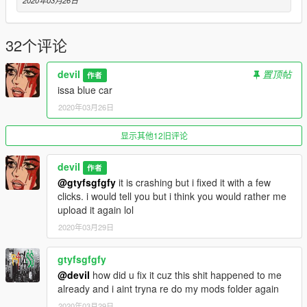
32个评论
deviI
置顶帖
作者
issa blue car
2020年03月26日
显示其他12旧评论
deviI
作者
@gtyfsgfgfy
it is crashing but i fixed it with a few
clicks. i would tell you but i think you would rather me
upload it again lol
2020年03月29日
gtyfsgfgfy
@deviI
how did u fix it cuz this shit happened to me
already and i aint tryna re do my mods folder again
2020年03月29日