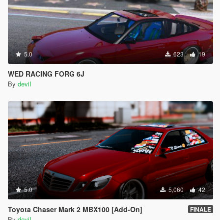
5.0
623
19
WED RACING FORG 6J
By
deviI
5.0
5,060
42
Toyota Chaser Mark 2 MBX100 [Add-On]
FINALE
By
deviI