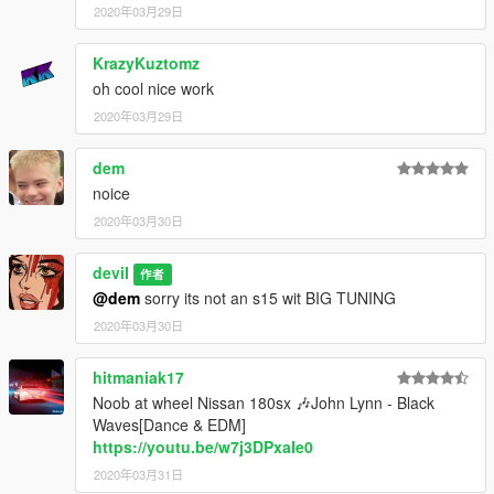
2020年03月29日
KrazyKuztomz
oh cool nice work
2020年03月29日
dem
noice
2020年03月30日
deviI
作者
@dem
sorry its not an s15 wit BIG TUNING
2020年03月30日
hitmaniak17
Noob at wheel Nissan 180sx 🎶John Lynn - Black
Waves[Dance & EDM]
https://youtu.be/w7j3DPxaIe0
2020年03月31日