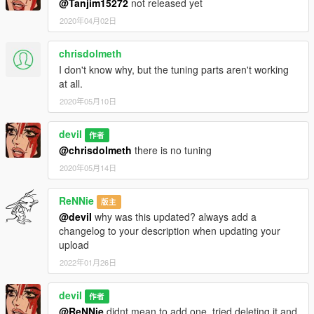
@Tanjim15272
not released yet
2020年04月02日
chrisdolmeth
I don't know why, but the tuning parts aren't working
at all.
2020年05月10日
deviI
作者
@chrisdolmeth
there is no tuning
2020年05月14日
ReNNie
版主
@deviI
why was this updated? always add a
changelog to your description when updating your
upload
2022年01月26日
deviI
作者
@ReNNie
didnt mean to add one. tried deleting it and