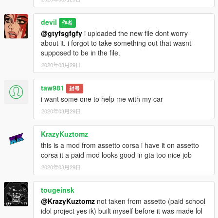
deviI
作者
@gtyfsgfgfy
i uploaded the new file dont worry
about it. i forgot to take something out that wasnt
supposed to be in the file.
2020年03月29日
taw981
封号
i want some one to help me with my car
2020年03月29日
KrazyKuztomz
this is a mod from assetto corsa i have it on assetto
corsa it a paid mod looks good in gta too nice job
2020年03月29日
tougeinsk
@KrazyKuztomz
not taken from assetto (paid school
idol project yes ik) built myself before it was made lol