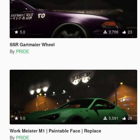
5.0
3,706
23
SSR Gartmaier Wheel
By
PRIDE
5.0
5,591
28
Work Meister M1 | Paintable Face | Replace
By
PRIDE