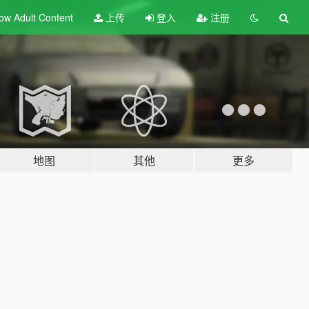
ow Adult
Content
上传
登入
注册
地图
其他
更多