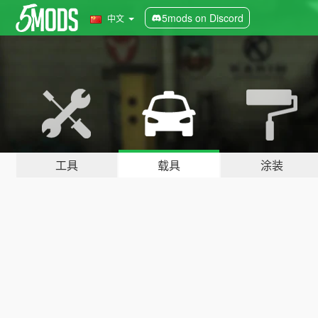
5mods on Discord
中文
工具
载具
涂装