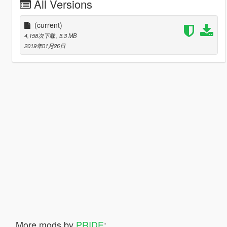
All Versions
(current)
4,158次下载
, 5.3 MB
2019年01月26日
More mods by
PRIDE
: