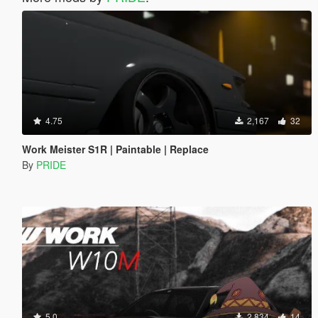
4.75
2,167
32
Work Meister S1R | Paintable | Replace
By
PRIDE
5.0
2,834
14