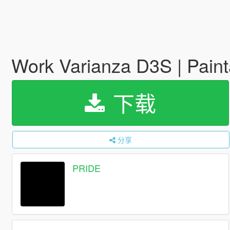
Work Varianza D3S | Paint
下载
分享
PRIDE