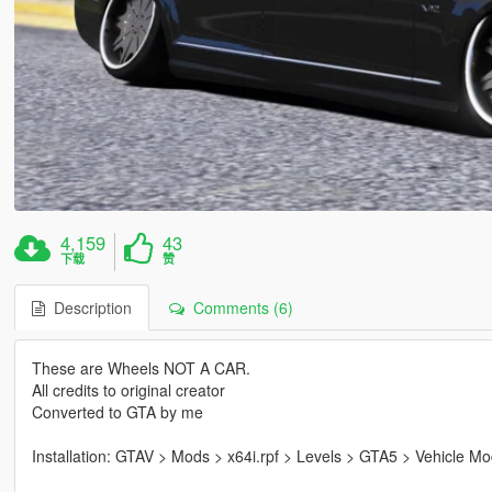
4,159
43
下载
赞
Description
Comments (6)
These are Wheels NOT A CAR.
All credits to original creator
Converted to GTA by me
Installation: GTAV > Mods > x64i.rpf > Levels > GTA5 > Vehicle 