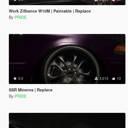
Work ZiStance W10M | Paintable | Replace
By
PRIDE
5.0
3,013
13
SSR Minerva | Replace
By
PRIDE