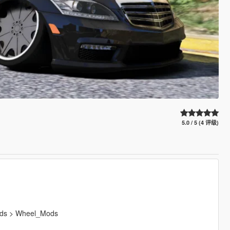
5.0 / 5 (4 评级)
Mods > Wheel_Mods