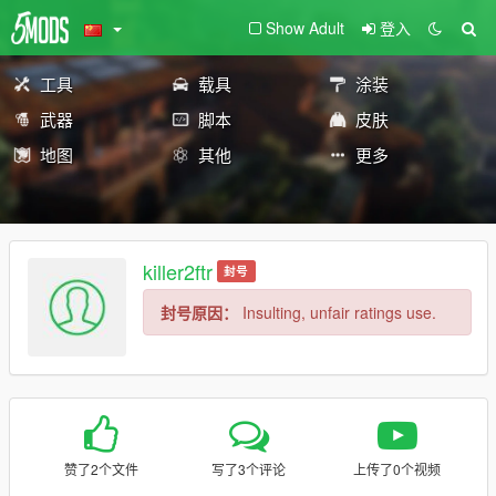
Show Adult
登入
工具
载具
涂装
武器
脚本
皮肤
地图
其他
更多
killer2ftr
封号
封号原因：
Insulting, unfair ratings use.
赞了2个文件
写了3个评论
上传了0个视频