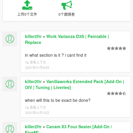
上传0个文件
0个跟随者
killer2ftr
»
Work Varianza D3S | Paintable |
Replace
in what section is it ? i cant find it
查看上下文
2021年01月30日
killer2ftr
»
Vanillaworks Extended Pack [Add-On |
OIV | Tuning | Liveries]
when will this to be exact be done?
查看上下文
2021年01月15日
killer2ftr
»
Canam X3 Four Seater [Add-On /
FiveM]