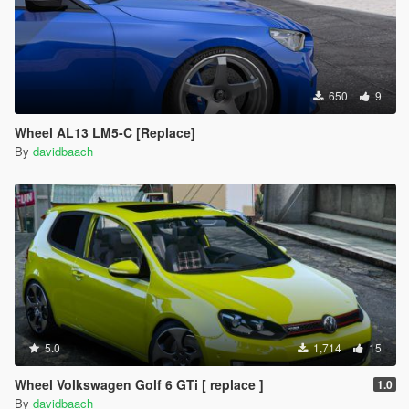
650
9
Wheel AL13 LM5-C [Replace]
By
davidbaach
5.0
1,714
15
Wheel Volkswagen Golf 6 GTi [ replace ]
1.0
By
davidbaach