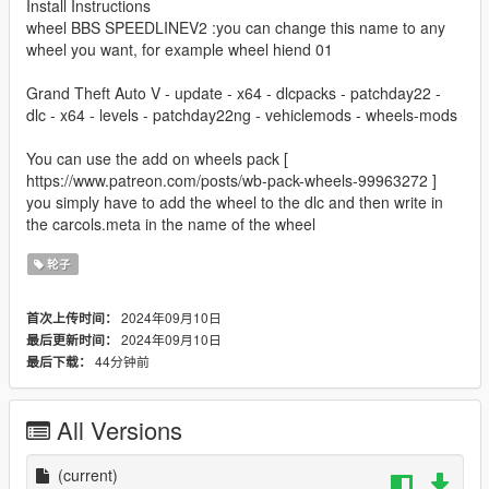
Install Instructions
wheel BBS SPEEDLINEV2 :you can change this name to any
wheel you want, for example wheel hiend 01
Grand Theft Auto V - update - x64 - dlcpacks - patchday22 -
dlc - x64 - levels - patchday22ng - vehiclemods - wheels-mods
You can use the add on wheels pack [
https://www.patreon.com/posts/wb-pack-wheels-99963272 ]
you simply have to add the wheel to the dlc and then write in
the carcols.meta in the name of the wheel
轮子
2024年09月10日
首次上传时间：
2024年09月10日
最后更新时间：
44分钟前
最后下载：
All Versions
(current)