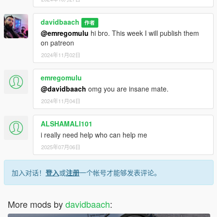
davidbaach
作者
@emregomulu
hi bro. This week I will publish them
on patreon
2024年11月02日
emregomulu
@davidbaach
omg you are insane mate.
2024年11月04日
ALSHAMALI101
i really need help who can help me
2025年07月06日
加入对话！
登入
或
注册
一个帐号才能够发表评论。
More mods by
davidbaach
: