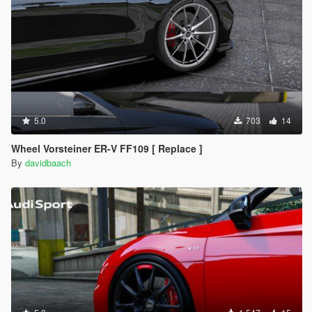
5.0
703
14
Wheel Vorsteiner ER-V FF109 [ Replace ]
By
davidbaach