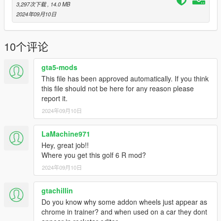
3,297次下载
, 14.0 MB
2024年09月10日
10个评论
gta5-mods
This file has been approved automatically. If you think
this file should not be here for any reason please
report it.
2024年09月10日
LaMachine971
Hey, great job!!
Where you get this golf 6 R mod?
2024年09月10日
gtachillin
Do you know why some addon wheels just appear as
chrome in trainer? and when used on a car they dont