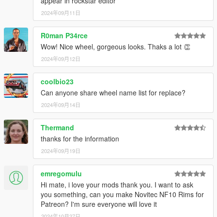
appear in rockstar editor
2024年09月11日
R0man P34rce
Wow! Nice wheel, gorgeous looks. Thaks a lot 👏
2024年09月12日
coolbio23
Can anyone share wheel name list for replace?
2024年09月14日
Thermand
thanks for the information
2024年09月19日
emregomulu
Hi mate, i love your mods thank you. I want to ask
you something, can you make Novitec NF10 Rims for
Patreon? I'm sure everyone will love it
2024年10月27日