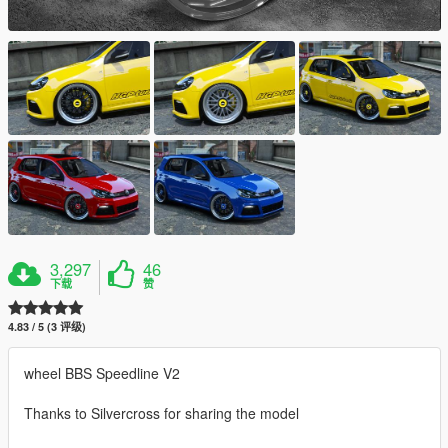
3,297
46
下载
赞
4.83 / 5 (3 评级)
wheel BBS Speedline V2
Thanks to Silvercross for sharing the model