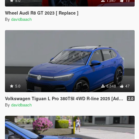
5.0
1,547
15
Wheel Audi R8 GT 2023 [ Replace ]
By
davidbaach
5.0
6,648
47
Volkswagen Tiguan L Pro 380TSI 4WD R-line 2025 [Add-On | Animated Sunroof]
2.0
By
davidbaach