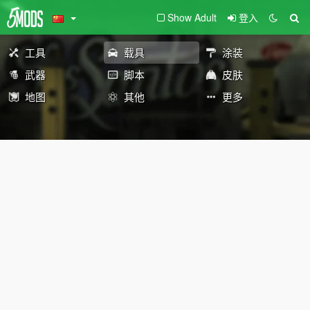
Show Adult
登入
工具
载具
涂装
武器
脚本
皮肤
地图
其他
更多