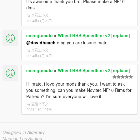
It's awesome thank you bro. Please make a NF10
rims
查看上下文
2024年11月20日
emregomulu
»
Wheel BBS Speedline v2 [replace]
@davidbaach
omg you are insane mate.
查看上下文
2024年11月04日
emregomulu
»
Wheel BBS Speedline v2 [replace]
Hi mate, i love your mods thank you. I want to ask
you something, can you make Novitec NF10 Rims for
Patreon? I'm sure everyone will love it
查看上下文
2024年10月27日
Designed in Alderney
Made in Los Santos