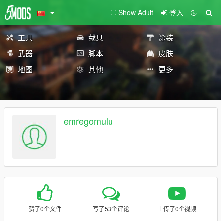
Show Adult
登入
工具
载具
涂装
武器
脚本
皮肤
地图
其他
更多
emregomulu
赞了0个文件
写了53个评论
上传了0个视频