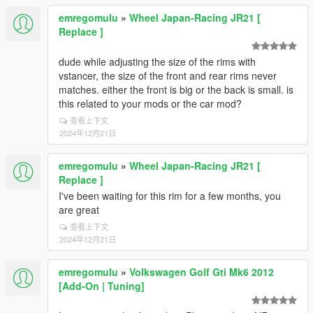
emregomulu
»
Wheel Japan-Racing JR21 [
Replace ]
dude while adjusting the size of the rims with
vstancer, the size of the front and rear rims never
matches. either the front is big or the back is small. is
this related to your mods or the car mod?
查看上下文
2024年12月21日
emregomulu
»
Wheel Japan-Racing JR21 [
Replace ]
I've been waiting for this rim for a few months, you
are great
查看上下文
2024年12月21日
emregomulu
»
Volkswagen Golf Gti Mk6 2012
[Add-On | Tuning]