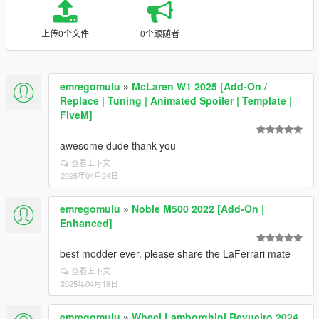
上传0个文件
0个跟随者
emregomulu
»
McLaren W1 2025 [Add-On /
Replace | Tuning | Animated Spoiler | Template |
FiveM]
awesome dude thank you
查看上下文
2025年04月24日
emregomulu
»
Noble M500 2022 [Add-On |
Enhanced]
best modder ever. please share the LaFerrari mate
查看上下文
2025年04月18日
emregomulu
»
Wheel Lamborghini Revuelto 2024