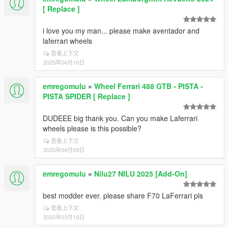
[ Replace ]
i love you my man... please make aventador and
laferrari wheels
查看上下文
2025年04月10日
emregomulu
»
Wheel Ferrari 488 GTB - PISTA -
PISTA SPIDER [ Replace ]
DUDEEE big thank you. Can you make Laferrari
wheels please is this possible?
查看上下文
2025年04月09日
emregomulu
»
Nilu27 NILU 2025 [Add-On]
best modder ever. please share F70 LaFerrari pls
查看上下文
2025年03月18日