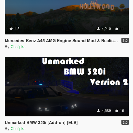
4.5
4,210
11
Mercedes-Benz A45 AMG Engine Sound Mod & Realistic Handling
1.0
By
Cholipka
4,689
16
Unmarked BMW 320i [Add-on] [ELS]
2.0
By
Cholipka