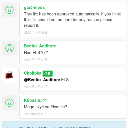
gta5-mods
This file has been approved automatically. If you think
this file should not be here for any reason please
report it.
2020年11月01日
Benito_Auditore
Non ELS ???
2020年11月02日
Cholipka
作者
@Benito_Auditore
ELS
2020年11月02日
Kubasin541
Mogę użyć na Fivemie?
2022年05月28日