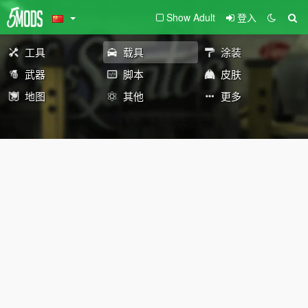
Show Adult
登入
工具
载具
涂装
武器
脚本
皮肤
地图
其他
更多