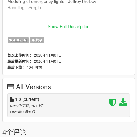
Modeling of emergency lights - JeffreyTheDev
Handling - Sergio
-------------------------------------
Show Full Description
Enter the game "police9"
ADD-ON
紧急
Join discord for more: https://discord.gg/yVhmxN9
2020年11月01日
首次上传时间：
Pozdrawiam Pana Glazurnika, Sekundera, Pjoterka (Gabrysie),
2020年11月01日
最后更新时间：
Wafelka, Koparkowego, Jeffa, Squetcha oraz naszego Pana
10小时前
最后下载：
Komendanta
All Versions
1.0
(current)
6,049次下载
, 10.1 MB
2020年11月01日
4个评论