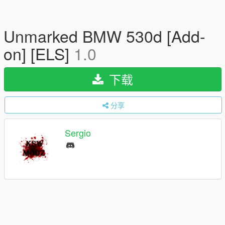
Unmarked BMW 530d [Add-
on] [ELS]
1.0
下载
分享
Sergio