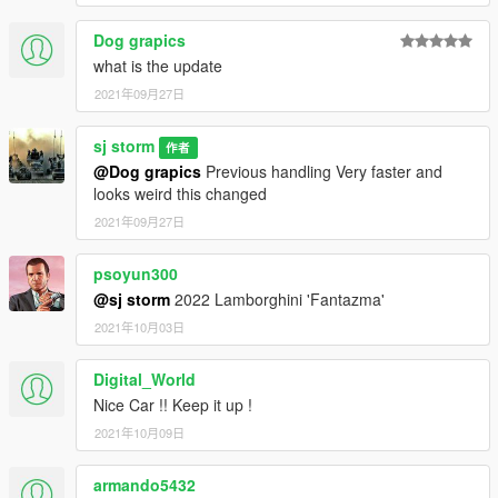
add the included dlc.rpf file
Dog grapics
SPAWN: sjtoyota
what is the update
-----------------------------------------------------------------------
2021年09月27日
sj storm
作者
@Dog grapics
Previous handling Very faster and
looks weird this changed
2021年09月27日
psoyun300
@sj storm
2022 Lamborghini 'Fantazma'
2021年10月03日
Digital_World
Nice Car !! Keep it up !
2021年10月09日
armando5432