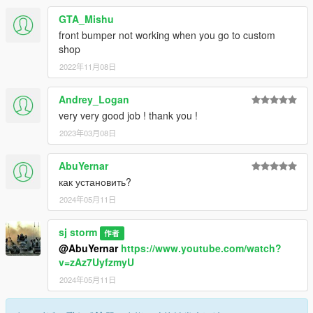
GTA_Mishu
front bumper not working when you go to custom
shop
2022年11月08日
Andrey_Logan
very very good job ! thank you !
2023年03月08日
AbuYernar
как установить?
2024年05月11日
sj storm
作者
@AbuYernar
https://www.youtube.com/watch?
v=zAz7UyfzmyU
2024年05月11日