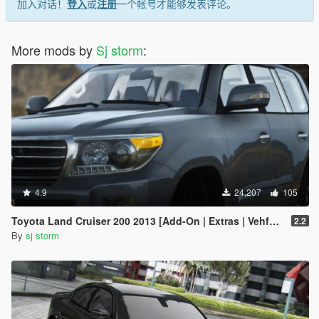
加入对话！
登入
或
注册
一个帐号才能够发表评论。
More mods by
Sj storm
:
4.9
24,207
105
Toyota Land Cruiser 200 2013 [Add-On | Extras | Vehfuncs V]
2.2
By
sj storm