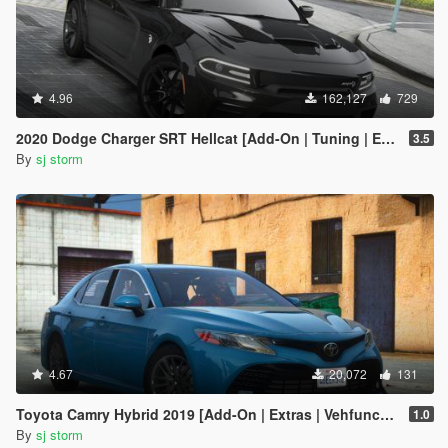
4.96
162,127
729
2020 Dodge Charger SRT Hellcat [Add-On | Tuning | Extras | VehFuncs V]
3.5
By
sj storm
4.67
20,072
131
Toyota Camry Hybrid 2019 [Add-On | Extras | Vehfuncs V ]
1.0
By
sj storm