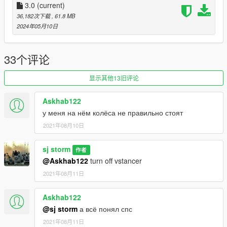
3.0
(current)
break glass
36,182次下载
, 61.8 MB
2024年05月10日
Extra part
dash lights working
33个评论
player sits in the car properly
显示其他13旧评论
Working gauges
Askhab122
у меня на нём колёса не правильно стоят
Realistic mirror
2021年08月10日
----------------------------------------------------------------------
Installation:
Go to: GTAV\mods\update\update.rpf\common\data
sj storm
作者
@Askhab122
turn off vstancer
Extract dlclist.xml and add this line:
2021年08月11日
dlcpacks:\sjtoyota\
Askhab122
Go to: GTAV\mods\update\x64\dlcpacks
@sj storm
а всё понял спс
and make a folder called sjtoyota
2021年08月11日