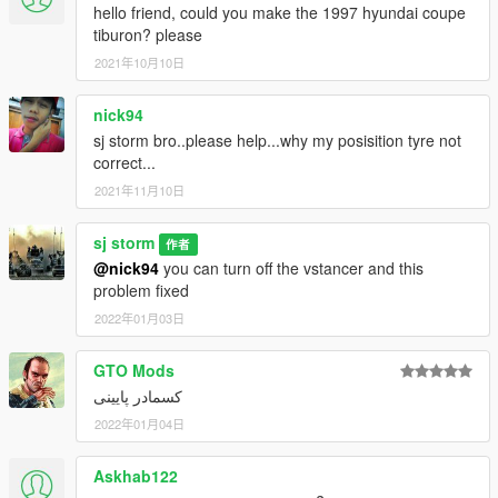
hello friend, could you make the 1997 hyundai coupe
tiburon? please
2021年10月10日
nick94
sj storm bro..please help...why my posisition tyre not
correct...
2021年11月10日
sj storm
作者
@nick94
you can turn off the vstancer and this
problem fixed
2022年01月03日
GTO Mods
کسمادر پایینی
2022年01月04日
Askhab122