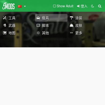
Show Adult
登入
工具
载具
涂装
武器
脚本
皮肤
地图
其他
更多