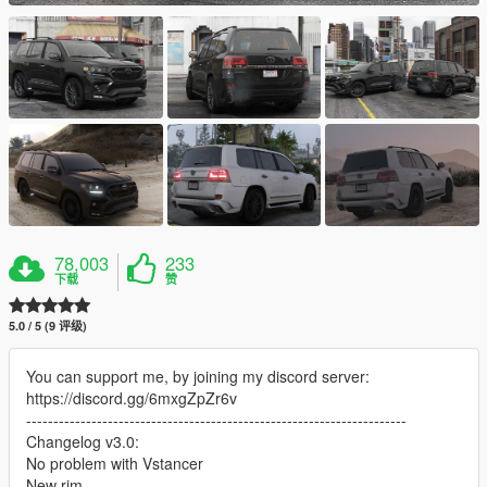
78,003
233
下载
赞
5.0 / 5 (9 评级)
You can support me, by joining my discord server:
https://discord.gg/6mxgZpZr6v
----------------------------------------------------------------------
Changelog v3.0:
No problem with Vstancer
New rim