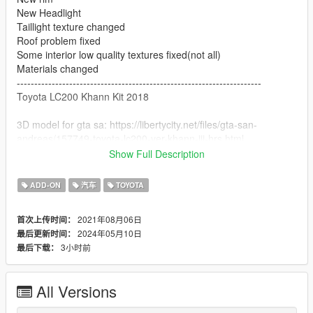
New Headlight
Taillight texture changed
Roof problem fixed
Some interior low quality textures fixed(not all)
Materials changed
----------------------------------------------------------------------
Toyota LC200 Khann Kit 2018
3D model for gta sa: https://libertycity.net/files/gta-san-
andreas/157749-toyota-lc200-ver-khann-iii-hrs.html
Show Full Description
Convert and Edit 3Dmodel: Sj storm & NarimanE3D
ADD-ON
汽车
TOYOTA
Special Thanks to MOmen for Handling And Chanwoo for pics
----------------------------------------------------------------------
2021年08月06日
首次上传时间：
features:
2024年05月10日
最后更新时间：
3小时前
最后下载：
HQ Body and interior
Dirt map
All Versions
All lights worked [extra light]