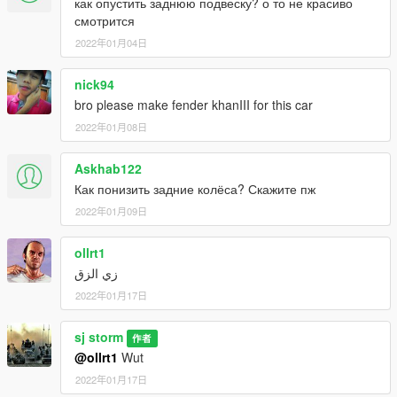
как опустить заднюю подвеску? о то не красиво
смотрится
2022年01月04日
nick94
bro please make fender khanIII for this car
2022年01月08日
Askhab122
Как понизить задние колёса? Скажите пж
2022年01月09日
ollrt1
زي الزق
2022年01月17日
sj storm
作者
@ollrt1
Wut
2022年01月17日