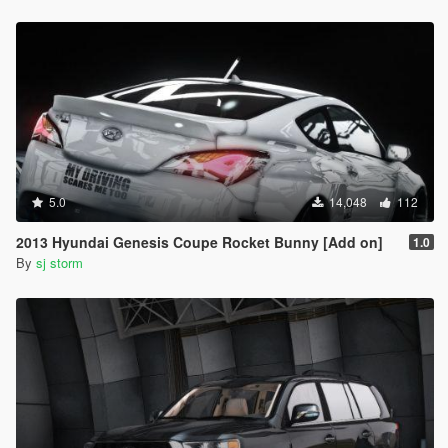
5.0
14,048
112
2013 Hyundai Genesis Coupe Rocket Bunny [Add on]
1.0
By
sj storm