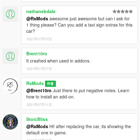
nathanebdale
@RsMods
awesome just awesome but can i ask for
1 thing please? Can you add a taxi sign extras for this
car?
2021年07月07日
Brent10ro
It crashed when used in addons.
2021年07月07日
RsMods
作者
@Brent10ro
Just there to put negative notes. Learn
how to install an add-on.
2021年07月11日
StoicBliss
@RsMods
Hi! after replacing the car, its showing the
default one in game.