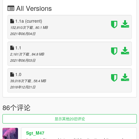
All Versions
1-body
2-Interior
4-rims
1.1a
(current)
6-Stitch
152,810次下载
, 80.1 MB
2021年06月04日
Works properly with an updated game!
1.1
Instruction in the archive.
2,161次下载
, 84.8 MB
2021年06月03日
Enjoy ;)
1.0
39,018次下载
, 58.4 MB
2018年12月21日
86个评论
显示其他20旧评论
Sgt_M47