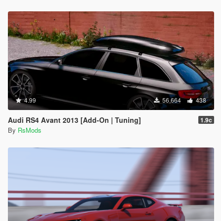
4.99
56,664
438
Audi RS4 Avant 2013 [Add-On | Tuning]
1.9c
By
RsMods