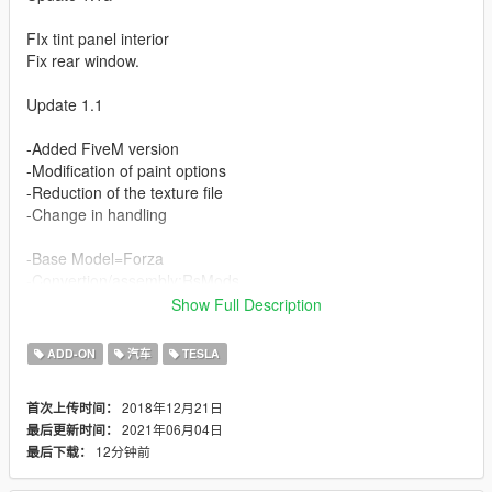
FIx tint panel interior
Fix rear window.
Update 1.1
-Added FiveM version
-Modification of paint options
-Reduction of the texture file
-Change in handling
-Base Model=Forza
-Convertion/assembly:RsMods
Show Full Description
Features
ADD-ON
汽车
TESLA
-Hq interior/exterior/mirrors
-Working steering wheel/lights/dials
2018年12月21日
首次上传时间：
-Hands on the steering wheel
2021年06月04日
最后更新时间：
-Breakable/tintable glass
12分钟前
最后下载：
Paint