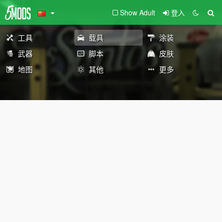
Show Adult
登入
工具
载具
涂装
武器
脚本
皮肤
地图
其他
更多