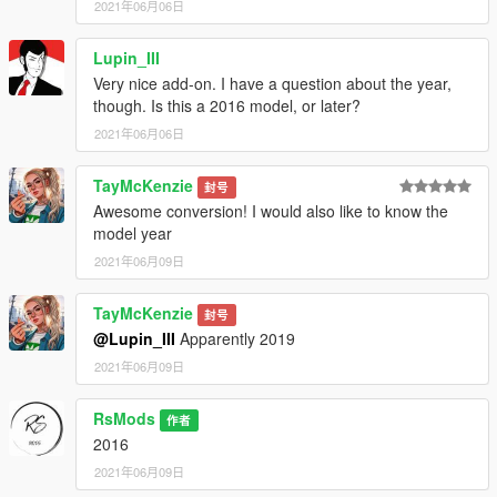
2021年06月06日
Lupin_III
Very nice add-on. I have a question about the year,
though. Is this a 2016 model, or later?
2021年06月06日
TayMcKenzie
封号
Awesome conversion! I would also like to know the
model year
2021年06月09日
TayMcKenzie
封号
@Lupin_III
Apparently 2019
2021年06月09日
RsMods
作者
2016
2021年06月09日