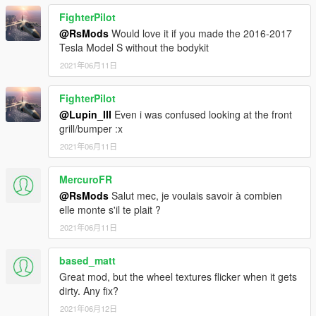
FighterPilot
@RsMods
Would love it if you made the 2016-2017
Tesla Model S without the bodykit
2021年06月11日
FighterPilot
@Lupin_III
Even i was confused looking at the front
grill/bumper :x
2021年06月11日
MercuroFR
@RsMods
Salut mec, je voulais savoir à combien
elle monte s'il te plait ?
2021年06月11日
based_matt
Great mod, but the wheel textures flicker when it gets
dirty. Any fix?
2021年06月12日