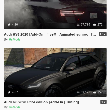
4.86
67,715
272
Audi RS3 2020 [Add-On | FiveM | Animated sunroof|Tuning]
1.1a
By
RsMods
4.57
39,121
257
Audi Q8 2020 Prior edition [Add-On | Tuning]
1.2
By
RsMods