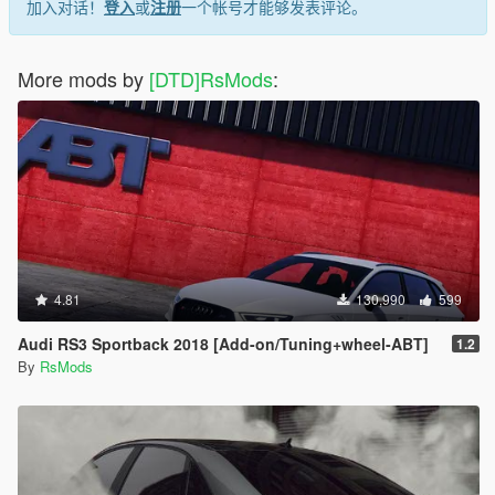
加入对话！
登入
或
注册
一个帐号才能够发表评论。
More mods by
[DTD]RsMods
:
4.81
130,990
599
Audi RS3 Sportback 2018 [Add-on/Tuning+wheel-ABT]
1.2
By
RsMods