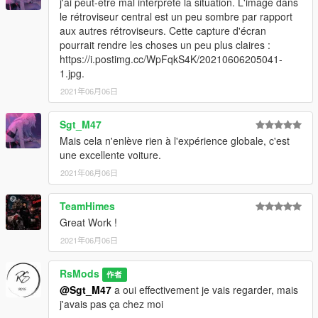
j'ai peut-être mal interprété la situation. L'image dans
le rétroviseur central est un peu sombre par rapport
aux autres rétroviseurs. Cette capture d'écran
pourrait rendre les choses un peu plus claires :
https://i.postimg.cc/WpFqkS4K/20210606205041-
1.jpg.
2021年06月06日
Sgt_M47
Mais cela n'enlève rien à l'expérience globale, c'est
une excellente voiture.
2021年06月06日
TeamHimes
Great Work !
2021年06月06日
RsMods
作者
@Sgt_M47
a oui effectivement je vais regarder, mais
j'avais pas ça chez moi