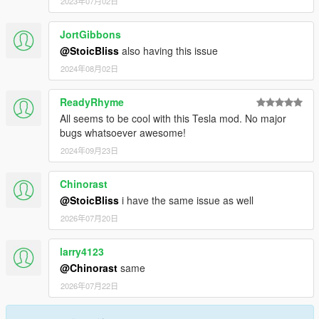
2023年07月02日
JortGibbons
@StoicBliss
also having this issue
2024年08月02日
ReadyRhyme
All seems to be cool with this Tesla mod. No major
bugs whatsoever awesome!
2024年09月23日
Chinorast
@StoicBliss
i have the same issue as well
2026年07月20日
larry4123
@Chinorast
same
2026年07月22日