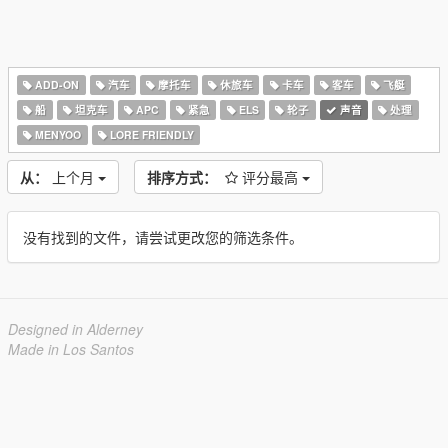
ADD-ON
汽车
摩托车
休旅车
卡车
客车
飞艇
船
坦克车
APC
紧急
ELS
轮子
声音
处理
MENYOO
LORE FRIENDLY
从：
上个月
排序方式：
评分最高
没有找到的文件，请尝试更改您的筛选条件。
Designed in Alderney
Made in Los Santos