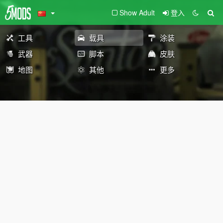
Show Adult
登入
工具
载具
涂装
武器
脚本
皮肤
地图
其他
更多