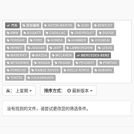
汽车
原始编辑
ASTON MARTIN
AUDI
BENTLEY
BMW
BUGATTI
CADILLAC
CHEVROLET
DODGE
FERRARI
FORD
HONDA
HUMMER
HYUNDAI
INFINITI
JAGUAR
JEEP
LAMBORGHINI
LEXUS
MASERATI
MAZDA
MCLAREN
MERCEDES-BENZ
MITSUBISHI
NISSAN
PAGANI
PEUGEOT
PONTIAC
PORSCHE
RANGE ROVER
ROLLS ROYCE
SUBARU
TOYOTA
VOLKSWAGEN
从：
上星期
排序方式：
最新版本
没有找到的文件，请尝试更改您的筛选条件。