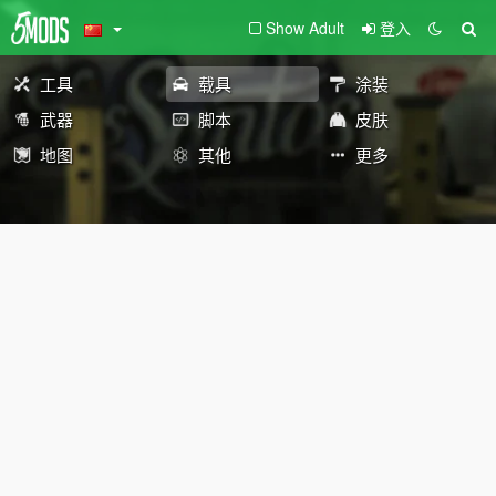
Show Adult
登入
工具
载具
涂装
武器
脚本
皮肤
地图
其他
更多