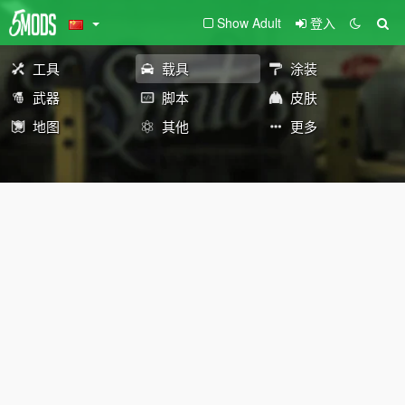
Show Adult
登入
工具
载具
涂装
武器
脚本
皮肤
地图
其他
更多