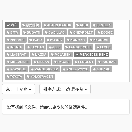
汽车
原始编辑
ASTON MARTIN
AUDI
BENTLEY
BMW
BUGATTI
CADILLAC
CHEVROLET
DODGE
FERRARI
FORD
HONDA
HUMMER
HYUNDAI
INFINITI
JAGUAR
JEEP
LAMBORGHINI
LEXUS
MASERATI
MAZDA
MCLAREN
MERCEDES-BENZ
MITSUBISHI
NISSAN
PAGANI
PEUGEOT
PONTIAC
PORSCHE
RANGE ROVER
ROLLS ROYCE
SUBARU
TOYOTA
VOLKSWAGEN
从：
上星期
排序方式：
最多赞
没有找到的文件，请尝试更改您的筛选条件。