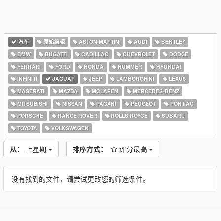
汽车
原始编辑
ASTON MARTIN
AUDI
BENTLEY
BMW
BUGATTI
CADILLAC
CHEVROLET
DODGE
FERRARI
FORD
HONDA
HUMMER
HYUNDAI
INFINITI
JAGUAR
JEEP
LAMBORGHINI
LEXUS
MASERATI
MAZDA
MCLAREN
MERCEDES-BENZ
MITSUBISHI
NISSAN
PAGANI
PEUGEOT
PONTIAC
PORSCHE
RANGE ROVER
ROLLS ROYCE
SUBARU
TOYOTA
VOLKSWAGEN
从：
上星期
排序方式：
评分最高
没有找到的文件，请尝试更改您的筛选条件。