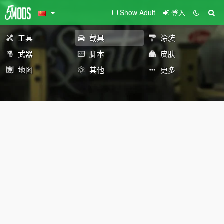
Show Adult
登入
工具
载具
涂装
武器
脚本
皮肤
地图
其他
更多