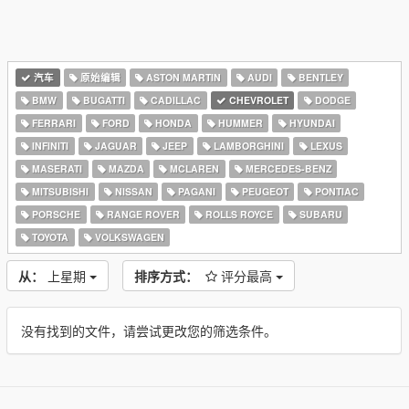
汽车
原始编辑
ASTON MARTIN
AUDI
BENTLEY
BMW
BUGATTI
CADILLAC
CHEVROLET
DODGE
FERRARI
FORD
HONDA
HUMMER
HYUNDAI
INFINITI
JAGUAR
JEEP
LAMBORGHINI
LEXUS
MASERATI
MAZDA
MCLAREN
MERCEDES-BENZ
MITSUBISHI
NISSAN
PAGANI
PEUGEOT
PONTIAC
PORSCHE
RANGE ROVER
ROLLS ROYCE
SUBARU
TOYOTA
VOLKSWAGEN
从：
上星期
排序方式：
评分最高
没有找到的文件，请尝试更改您的筛选条件。