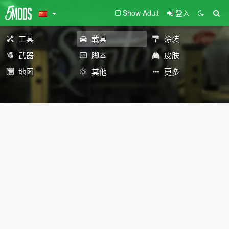
Show Adult
登入
工具
载具
涂装
武器
脚本
皮肤
地图
其他
更多