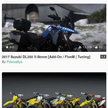
5.0
13,068
63
2017 Suzuki DL250 V-Strom [Add-On / FiveM | Tuning]
1.1
By
Prismaillya