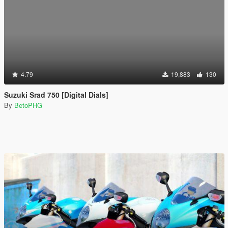
4.79
19,883
130
Suzuki Srad 750 [Digital Dials]
By
BetoPHG