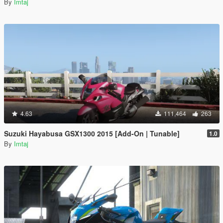
By
Imtaj
4.63
111,464
263
Suzuki Hayabusa GSX1300 2015 [Add-On | Tunable]
1.0
By
Imtaj