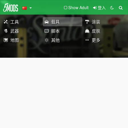
Show Adult
登入
工具
载具
涂装
武器
脚本
皮肤
地图
其他
更多