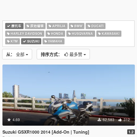
摩托车
原始编辑
APRILIA
BMW
DUCATI
HARLEY DAVIDSON
HONDA
HUSQVARNA
KAWASAKI
KTM
SUZUKI
YAMAHA
从：
全部
排序方式：
最多赞
4.69
62,583
312
Suzuki GSXR1000 2014 [Add-On | Tuning]
1.2