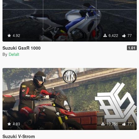
4.92
6,422
77
Suzuki GsxR 1000
1.01
By
Defalt
4.83
10,755
77
Suzuki V-Strom