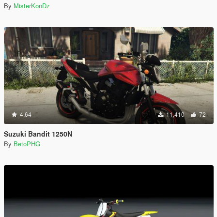
By
MisterKonDz
4.64
11,410
72
Suzuki Bandit 1250N
By
BetoPHG