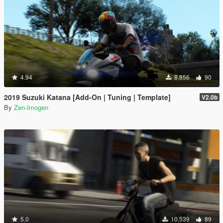
4.94
8,856
90
2019 Suzuki Katana [Add-On | Tuning | Template]
V2.0b
By
Zen-Imogen
5.0
10,539
89