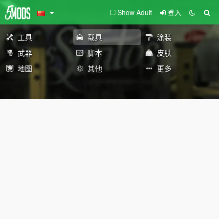
Show Adult
登入
工具
载具
涂装
武器
脚本
皮肤
地图
其他
更多