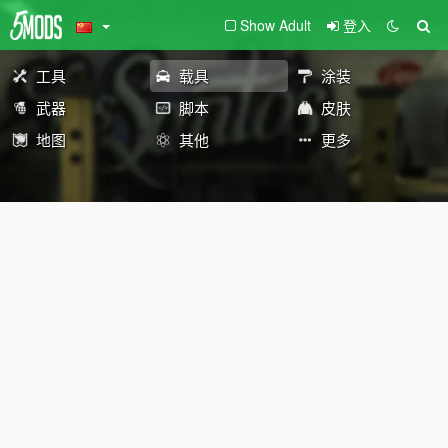
Show Adult
登入
工具
载具
涂装
武器
脚本
皮肤
地图
其他
更多