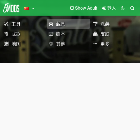
Show Adult
登入
工具
载具
涂装
武器
脚本
皮肤
地图
其他
更多