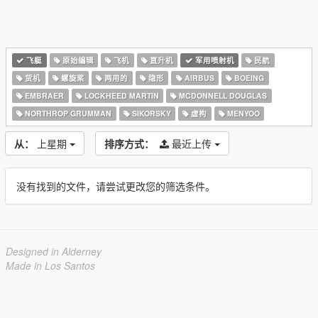
飞艇
原始编辑
飞机
直升机
军用喷射机
民航
货机
螺旋桨
两用的
隐形
AIRBUS
BOEING
EMBRAER
LOCKHEED MARTIN
MCDONNELL DOUGLAS
NORTHROP GRUMMAN
SIKORSKY
虚构
MENYOO
从：
上星期
排序方式：
最近上传
没有找到的文件，请尝试更改您的筛选条件。
Designed in Alderney
Made in Los Santos