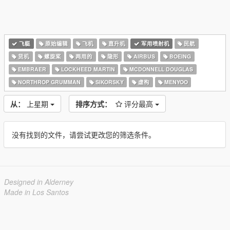
飞艇
原始编辑
飞机
直升机
军用喷射机
民航
货机
螺旋桨
两用的
隐形
AIRBUS
BOEING
EMBRAER
LOCKHEED MARTIN
MCDONNELL DOUGLAS
NORTHROP GRUMMAN
SIKORSKY
虚构
MENYOO
从：
上星期
排序方式：
评分最高
没有找到的文件，请尝试更改您的筛选条件。
Designed in Alderney
Made in Los Santos