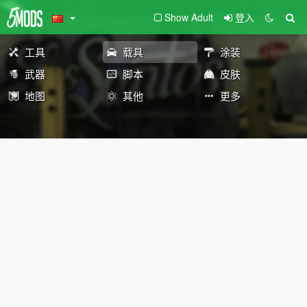
Show Adult
登入
工具
载具
涂装
武器
脚本
皮肤
地图
其他
更多