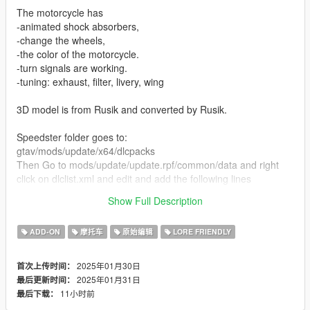
The motorcycle has
-animated shock absorbers,
-change the wheels,
-the color of the motorcycle.
-turn signals are working.
-tuning: exhaust, filter, livery, wing
3D model is from Rusik and converted by Rusik.
Speedster folder goes to:
gtav/mods/update/x64/dlcpacks
Then Go to mods/update/update.rpf/common/data and right
click on dlclist.xml and edit and add the following lines
Show Full Description
dlcpacks:/speedstercr
ADD-ON
摩托车
原始编辑
LORE FRIENDLY
2025年01月30日
首次上传时间：
2025年01月31日
最后更新时间：
11小时前
最后下载：