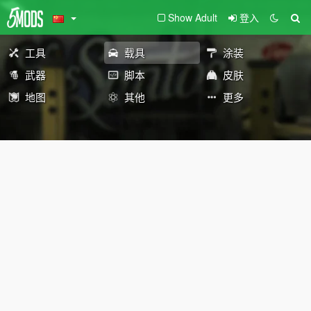
Show Adult
登入
工具
载具
涂装
武器
脚本
皮肤
地图
其他
更多