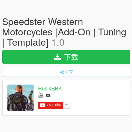
Speedster Western
Motorcycles [Add-On | Tuning
| Template]
1.0
下载
分享
RusikBBK