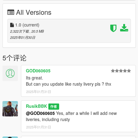
All Versions
1.0
(current)
2,322次下载
, 20.5 MB
2025年01月30日
5个评论
GOD060605
Its great.
But can you update like rusty livery pls ? thx
2025年01月31日
RusikBBK
作者
@GOD060605
Yes, after a while I will add new
liveries, including rusty
2025年01月31日