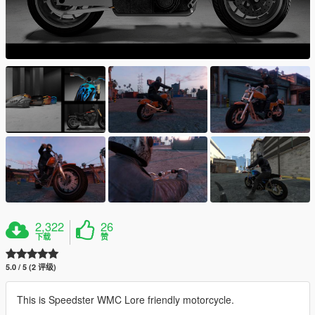
2,322
26
下载
赞
5.0 / 5 (2 评级)
This is Speedster WMC Lore friendly motorcycle.