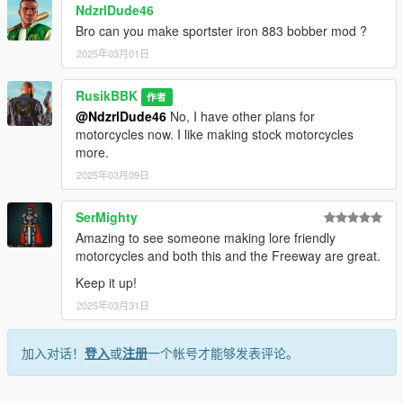
NdzrlDude46
Bro can you make sportster iron 883 bobber mod ?
2025年03月01日
RusikBBK
作者
@NdzrlDude46
No, I have other plans for
motorcycles now. I like making stock motorcycles
more.
2025年03月09日
SerMighty
Amazing to see someone making lore friendly
motorcycles and both this and the Freeway are great.
Keep it up!
2025年03月31日
加入对话！
登入
或
注册
一个帐号才能够发表评论。