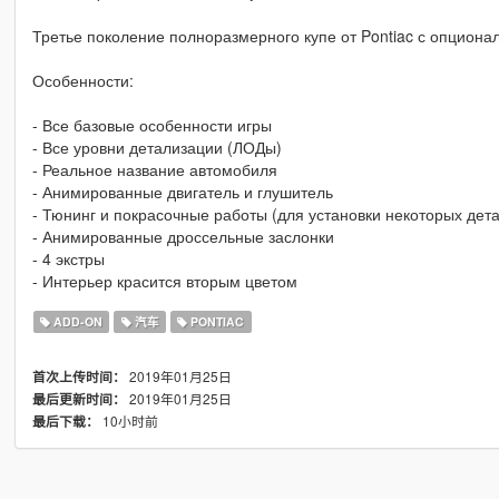
Третье поколение полноразмерного купе от Pontiac с опциона
Особенности:
- Все базовые особенности игры
- Все уровни детализации (ЛОДы)
- Реальное название автомобиля
- Анимированные двигатель и глушитель
- Тюнинг и покрасочные работы (для установки некоторых дета
- Анимированные дроссельные заслонки
- 4 экстры
- Интерьер красится вторым цветом
ADD-ON
汽车
PONTIAC
2019年01月25日
首次上传时间：
2019年01月25日
最后更新时间：
10小时前
最后下载：