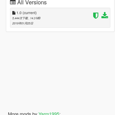
All Versions
1.0
(current)
5,444次下载
, 14.3 MB
2019年01月25日
More mods by
Yarm1995
: