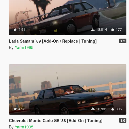
4.91
18,014
177
Lada Samara '89 [Add-On / Replace | Tuning]
1.2
By
Yarm1995
4.98
16,931
306
Chevrolet Monte Carlo SS '88 [Add-On | Tuning]
1.0
By
Yarm1995