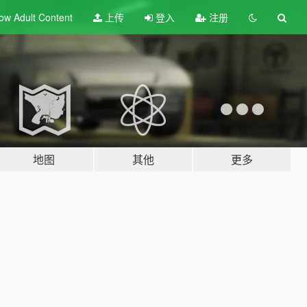
ow Adult
Content
上传
登入
注册
地图
其他
更多