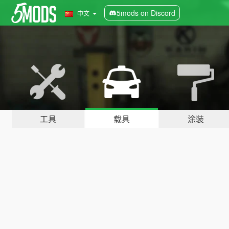
5mods on Discord
中文
工具
载具
涂装