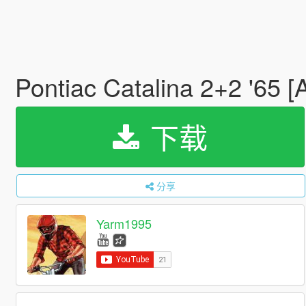
Pontiac Catalina 2+2 '65 
下载
分享
Yarm1995