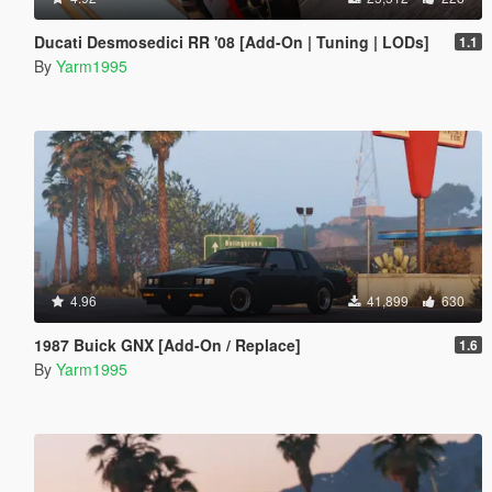
Ducati Desmosedici RR '08 [Add-On | Tuning | LODs]
1.1
By
Yarm1995
4.96
41,899
630
1987 Buick GNX [Add-On / Replace]
1.6
By
Yarm1995