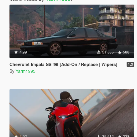
4.99
51,555
588
Chevrolet Impala SS '96 [Add-On / Replace | Wipers]
1.3
By
Yarm1995
4.92
25,512
228