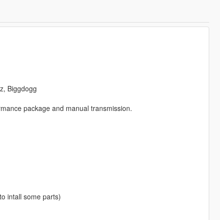
nz, Biggdogg
rformance package and manual transmission.
to intall some parts)