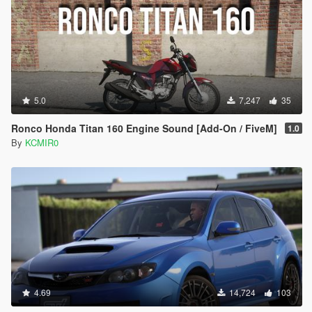
5.0
7,247
35
Ronco Honda Titan 160 Engine Sound [Add-On / FiveM]
1.0
By
KCMIR0
4.69
14,724
103