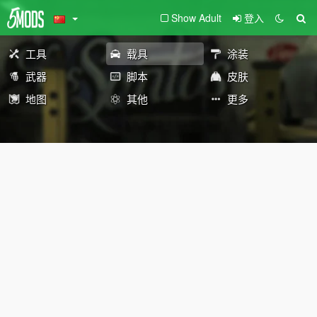
Show Adult
登入
工具
载具
涂装
武器
脚本
皮肤
地图
其他
更多