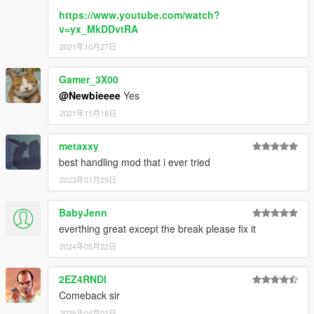
https://www.youtube.com/watch?
v=yx_MkDDvtRA
2021年10月27日
Gamer_3X00
@Newbieeee
Yes
2021年11月18日
metaxxy
best handling mod that i ever tried
2023年01月29日
BabyJenn
everthing great except the break please fix it
2024年05月22日
2EZ4RNDI
Comeback sir
2025年04月01日