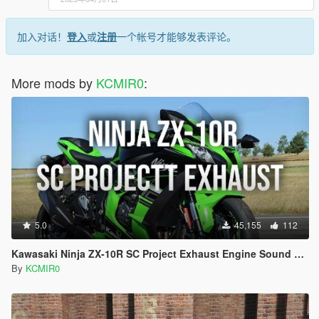
加入对话！
登入
或
注册
一个帐号才能够发表评论。
More mods by
KCMIR0
:
5.0
45,155
112
Kawasaki Ninja ZX-10R SC Project Exhaust Engine Sound Mod [Add-on / FiveM]
By
KCMIR0