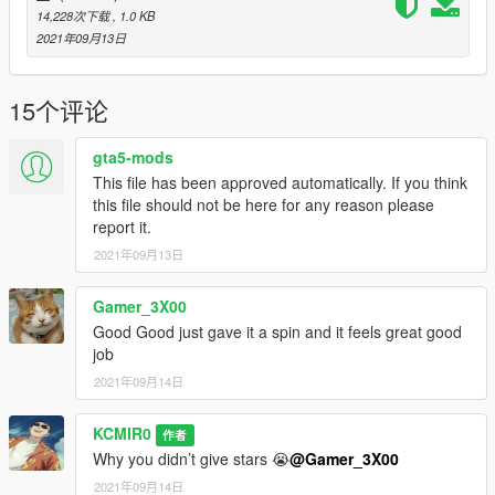
14,228次下载
, 1.0 KB
2021年09月13日
15个评论
gta5-mods
This file has been approved automatically. If you think
this file should not be here for any reason please
report it.
2021年09月13日
Gamer_3X00
Good Good just gave it a spin and it feels great good
job
2021年09月14日
KCMIR0
作者
Why you didn’t give stars 😭
@Gamer_3X00
2021年09月14日