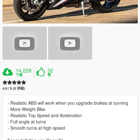
14,228
32
下载
赞
4.9 / 5 (5 评级)
- Realistic ABS will work when you upgrade brakes at tunning
- More Weight Bike
- Realistic Top Speed and Aceleration
- Full angle at turns
- Smooth turns at high speed