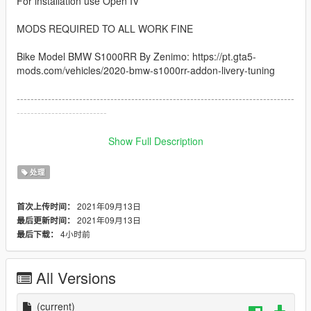
For installation use Open IV
MODS REQUIRED TO ALL WORK FINE
Bike Model BMW S1000RR By Zenimo: https://pt.gta5-
mods.com/vehicles/2020-bmw-s1000rr-addon-livery-tuning
--------------------------------------------------------------------------------
--------------------------
How to instal:
Show Full Description
------------------------------------------------------------------------------
处理
1: copy the handling.meta file and paste inside the folder
2021年09月13日
首次上传时间：
go to: /GTAV/mods/update/dlcpacks/s1000rr/dlc.rpf/data
2021年09月13日
最后更新时间：
4小时前
最后下载：
------------------------------------------------------------------------------
I hope you like :)
All Versions
(current)