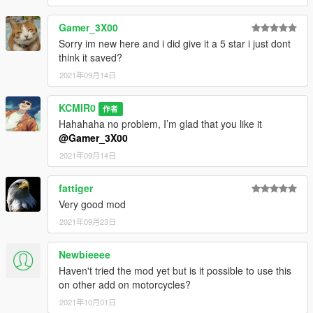
Gamer_3X00
Sorry im new here and i did give it a 5 star i just dont
think it saved?
2021年09月14日
KCMIR0
作者
Hahahaha no problem, I’m glad that you like it
@Gamer_3X00
2021年09月14日
fattiger
Very good mod
2021年09月23日
Newbieeee
Haven't tried the mod yet but is it possible to use this
on other add on motorcycles?
2021年10月01日