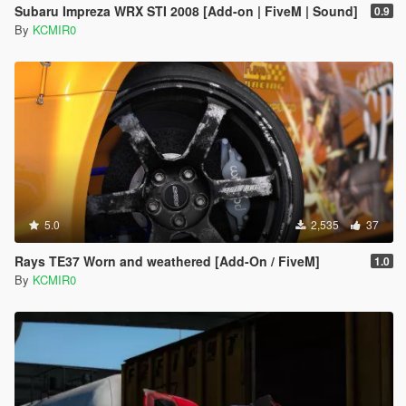
Subaru Impreza WRX STI 2008 [Add-on | FiveM | Sound]
0.9
By
KCMIR0
5.0
2,535
37
Rays TE37 Worn and weathered [Add-On / FiveM]
1.0
By
KCMIR0