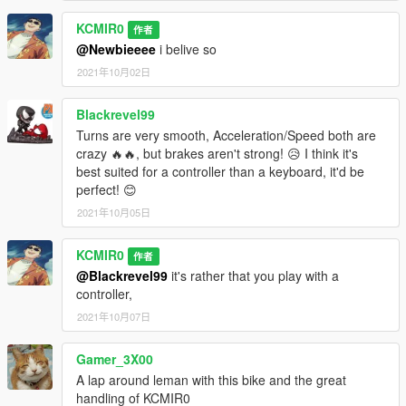
KCMIR0
作者
@Newbieeee
i belive so
2021年10月02日
Blackrevel99
Turns are very smooth, Acceleration/Speed both are
crazy 🔥🔥, but brakes aren't strong! 😥 I think it's
best suited for a controller than a keyboard, it'd be
perfect! 😊
2021年10月05日
KCMIR0
作者
@Blackrevel99
it's rather that you play with a
controller,
2021年10月07日
Gamer_3X00
A lap around leman with this bike and the great
handling of KCMIR0