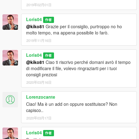
2019年02月01日
Loris04
作者
@kiko81
Grazie per il consiglio, purtroppo no ho
molto tempo, ma appena possibile lo farò.
2019年11月16日
Loris04
作者
@kiko81
Ciao ti riscrivo perché domani avrò il tempo
di modificare il file, volevo ringraziarti per i tuoi
consigli preziosi
2020年03月16日
Lorenzocante
Ciao! Ma è un add on oppure sostituisce? Non
capisco..
2020年03月17日
Loris04
作者