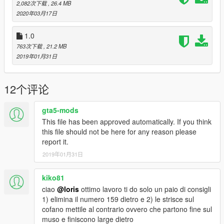
2,082次下载
, 26.4 MB
2020年03月17日
1.0
763次下载
, 21.2 MB
2019年01月31日
12个评论
gta5-mods
This file has been approved automatically. If you think
this file should not be here for any reason please
report it.
2019年01月31日
kiko81
ciao
@loris
ottimo lavoro ti do solo un paio di consigli
1) elimina il numero 159 dietro e 2) le strisce sul
cofano mettile al contrario ovvero che partono fine sul
muso e finiscono large dietro