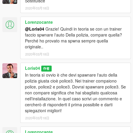
Sostituisce
2020年03月18日
Lorenzocante
@Loris04
Grazie! Quindi in teoria se con un trainer
faccio spwnare l'auto Della polizia, compare quella?
Perché ho provato ma spwna sempre quella
originale..
2020年03月18日
Loris04
作者
In teoria sì ovvio è che devi spawnare l'auto della
polizia giusta cioè police3. Nei trainer compaiono
police, police2 e police3. Dovrai spawnare police3. Se
non compare significa che hai sbagliato qualcosa
nell'installazione. In quel caso scrivi un commento e
cercherò di risponderti il prima possibile e darti
spiegazioni migliori!
2020年03月18日
Lorenzocante