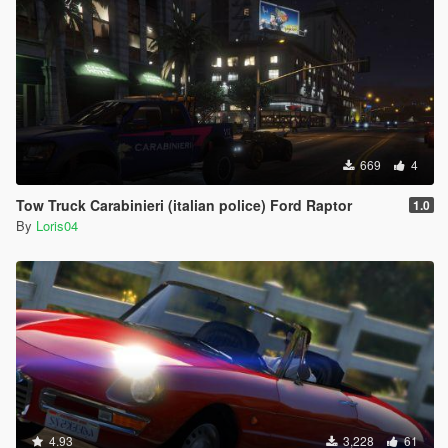
669
4
Tow Truck Carabinieri (italian police) Ford Raptor
1.0
By
Loris04
4.93
3,228
61