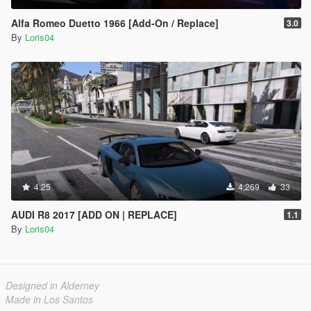
Alfa Romeo Duetto 1966 [Add-On / Replace]
3.0
By
Loris04
4.25
4,269
33
AUDI R8 2017 [ADD ON | REPLACE]
1.1
By
Loris04
Designed in Alderney
Made in Los Santos