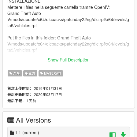
INSTALLAZIONE:
Mettere i files nella seguente cartella tramite OpenIV:
Grand Theft Auto
V/mods/update/x64/dlcpacks/patchday22ng/dlc.rpf/x64/levels/g
ta5/vehicles.rpf
Put the files in this folder: Grand Theft Auto
V/mods/update/x64/dlcpacks/patchday22ng/dlc.rpf/x64/levels/g
ta5/vehicles.rpf
Show Full Description
Divertitevi!
汽车
紧急
MASERATI
2019年01月31日
首次上传时间：
2020年03月17日
最后更新时间：
1天前
最后下载：
All Versions
1.1
(current)