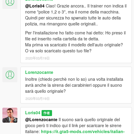
@Loris04
Ciao! Grazie ancora.. Il trainer non indica il
nome "police 1,2 o 3", ma il nome della macchina.
Quindi per sicurezza ho spwnato tutte le auto della
polizia, ma rimangono quelle originali..
Per l'installazione ho fatto come hai detto: Ho preso il
file ed inserito nella cartella da te detta.
Ma prima va scaricato il modello dell'auto originale?
O va solo scaricato questo tuo file?
2020年03月19日
Lorenzocante
Inoltre (chiedo perchè non lo so) una volta installata
avrà anche la sirena dei carabinieri oppure il suono
sarà quello originale?
2020年03月19日
Loris04
作者
@Lorenzocante
Il suono sarà quello originale del
gioco però ti indico qui il link per scaricare le sirene
italiane:
https://it.gta5-mods.com/vehicles/italian-