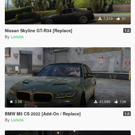
7,310
31
Nissan Skyline GT-R34 [Replace]
1.0
By
Loris04
3.08
43,686
108
BMW M5 CS 2022 [Add-On / Replace]
1.0
By
Loris04