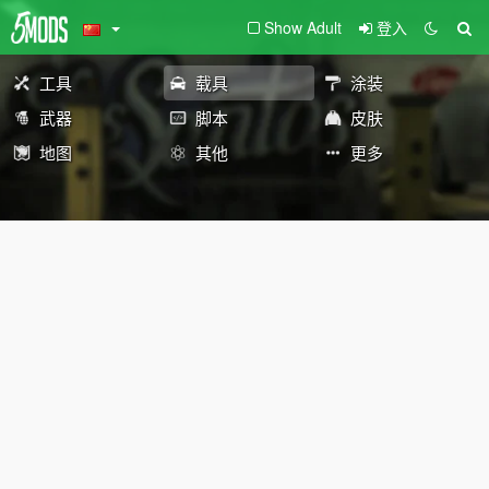
Show Adult
登入
工具
载具
涂装
武器
脚本
皮肤
地图
其他
更多