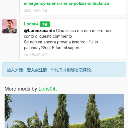
emergency-sirens-sirena-polizia-ambulanza
2020年03月19日
Loris04
作者
@Lorenzocante
Ciao scusa ma non mi ero reso
conto di questo commento
Se non va ancora prova a inserire i file in
patchday22ng. E fammi sapere!
2020年03月31日
加入对话！
登入
或
注册
一个帐号才能够发表评论。
More mods by
Loris04
: