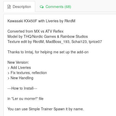
Description
Comments (68)
Kawasaki KX450F with Liveries by RkrdM
Converted from MX vs ATV Reflex
Model by THQ/Nordic Games & Rainbow Studios
Texture edit by RkrdM, MadBoss_193, Schai123, tprice07
Thanks to Imtaj, for helping me set up the add-on
New Version:
> Add Liveries
> Fix textures, reflection
> New Handling
---How to Install---
in "Ler ou morrer!" file
You can use Simple Trainer Spawn it by name.