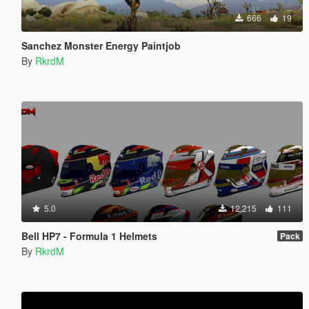
666
19
Sanchez Monster Energy Paintjob
By
RkrdM
5.0
12,215
111
Bell HP7 - Formula 1 Helmets
Pack
By
RkrdM