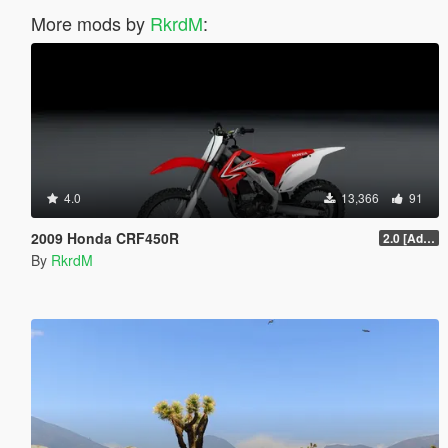
More mods by
RkrdM
:
4.0
13,366
91
2009 Honda CRF450R
2.0 [Add-On]
By
RkrdM