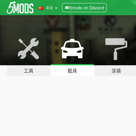
5mods on Discord
中文
工具
载具
涂装