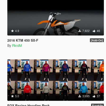
4.9
7,922
46
2016 KTM 450 SX-F
[Add-On]
By
RkrdM
5.0
3,695
37
FOX Racing Hoodies Pack
Franklin