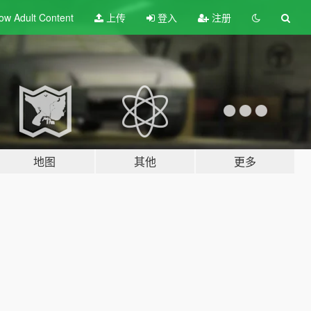
ow Adult
Content
上传
登入
注册
地图
其他
更多