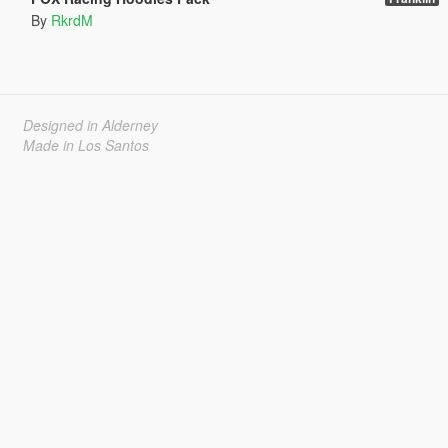
By
RkrdM
Designed in Alderney
Made in Los Santos