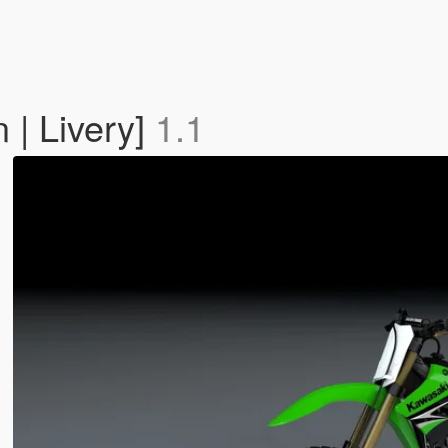
| Livery]
1.1