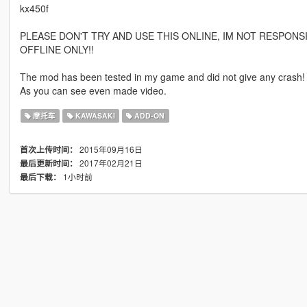
kx450f
PLEASE DON'T TRY AND USE THIS ONLINE, IM NOT RESPONS
OFFLINE ONLY!!
The mod has been tested in my game and did not give any crash!
As you can see even made video.
摩托车
KAWASAKI
ADD-ON
2015年09月16日
首次上传时间：
2017年02月21日
最后更新时间：
1小时前
最后下载：